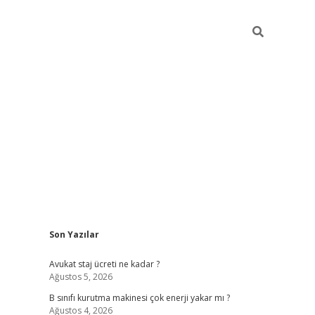
Sidebar
Son Yazılar
vdcasino
Avukat staj ücreti ne kadar ?
Ağustos 5, 2026
B sınıfı kurutma makinesi çok enerji yakar mı ?
Ağustos 4, 2026