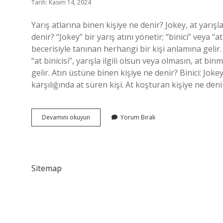
Tarih: Kasım 14, 2024
Yarış atlarına binen kişiye ne denir? Jokey, at yarışl
denir? “Jokey” bir yarış atını yönetir; “binici” veya “a
becerisiyle tanınan herhangi bir kişi anlamına gelir. 
“at binicisi”, yarışla ilgili olsun veya olmasın, at b
gelir. Atın üstüne binen kişiye ne denir? Binici: Jokey,
karşılığında at süren kişi. At koşturan kişiye ne den
Yarış
Devamını okuyun
Yorum Bırak
Atına
Binen
Kişiye
Ne
Denir
Sitemap