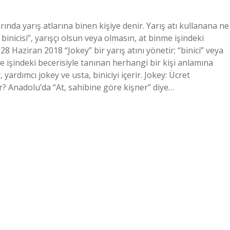
arında yarış atlarına binen kişiye denir. Yarış atı kullanana ne
t binicisi”, yarışçı olsun veya olmasın, at binme işindeki
28 Haziran 2018 “Jokey” bir yarış atını yönetir; “binici” veya
inme işindeki becerisiyle tanınan herhangi bir kişi anlamına
 yardımcı jokey ve usta, biniciyi içerir. Jokey: Ücret
ir? Anadolu’da “At, sahibine göre kişner” diye…