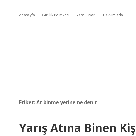
Anasayfa
Gizlilik Politikası
Yasal Uyarı
Hakkımızda
Etiket:
At binme yerine ne denir
Yarış Atına Binen Ki