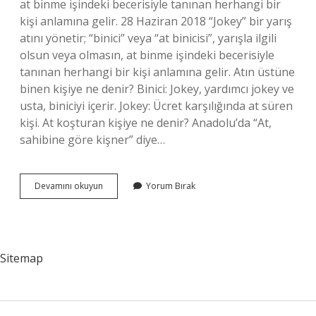
at binme işindeki becerisiyle tanınan herhangi bir
kişi anlamına gelir. 28 Haziran 2018 “Jokey” bir yarış
atını yönetir; “binici” veya “at binicisi”, yarışla ilgili
olsun veya olmasın, at binme işindeki becerisiyle
tanınan herhangi bir kişi anlamına gelir. Atın üstüne
binen kişiye ne denir? Binici: Jokey, yardımcı jokey ve
usta, biniciyi içerir. Jokey: Ücret karşılığında at süren
kişi. At koşturan kişiye ne denir? Anadolu’da “At,
sahibine göre kişner” diye…
Yarış
Devamını okuyun
Yorum Bırak
Atına
Binen
Kişiye
Ne
Denir
Sitemap