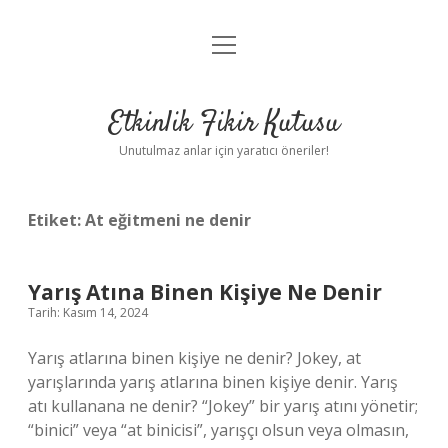
menüyü
Anasayfa
aç
Gizlilik Politikası
Etkinlik Fikir Kutusu
Yasal Uyarı
Unutulmaz anlar için yaratıcı öneriler!
Hakkımızda
Etiket:
At eğitmeni ne denir
Yarış Atına Binen Kişiye Ne Denir
Tarih: Kasım 14, 2024
Yarış atlarına binen kişiye ne denir? Jokey, at
yarışlarında yarış atlarına binen kişiye denir. Yarış
atı kullanana ne denir? “Jokey” bir yarış atını yönetir;
“binici” veya “at binicisi”, yarışçı olsun veya olmasın,