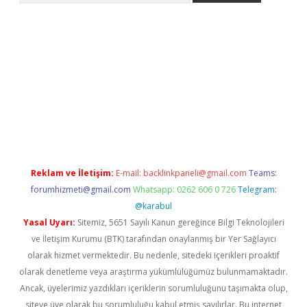
asino
Reklam ve İletişim:
E-mail:
backlinkpaneli@gmail.com
Teams:
forumhizmeti@gmail.com
Whatsapp: 0262 606 0 726
Telegram:
@karabul
Yasal Uyarı:
Sitemiz, 5651 Sayılı Kanun gereğince Bilgi Teknolojileri
ve İletişim Kurumu (BTK) tarafından onaylanmış bir Yer Sağlayıcı
olarak hizmet vermektedir. Bu nedenle, sitedeki içerikleri proaktif
olarak denetleme veya araştırma yükümlülüğümüz bulunmamaktadır.
Ancak, üyelerimiz yazdıkları içeriklerin sorumluluğunu taşımakta olup,
siteye üye olarak bu sorumluluğu kabul etmiş sayılırlar. Bu internet