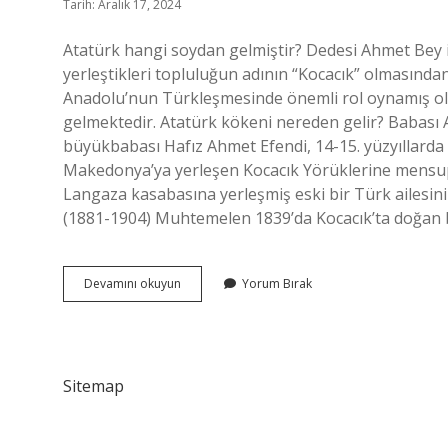
Tarih: Aralık 17, 2024
Atatürk hangi soydan gelmiştir? Dedesi Ahmet Bey i
yerleştikleri topluluğun adının “Kocacık” olmasında
Anadolu’nun Türkleşmesinde önemli rol oynamış ola
gelmektedir. Atatürk kökeni nereden gelir? Babası 
büyükbabası Hafız Ahmet Efendi, 14-15. yüzyıllarda
Makedonya’ya yerleşen Kocacık Yörüklerine mensup
Langaza kasabasına yerleşmiş eski bir Türk ailesini
(1881-1904) Muhtemelen 1839’da Kocacık’ta doğan b
Atatürk
Devamını okuyun
Yorum Bırak
Kimin
Soyundandır
Sitemap