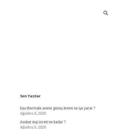
Sidebar
Son Yazılar
vdcasino
Eau thermale avene güneş kremi ne işe yarar ?
Ağustos 6, 2026
Avukat staj ücreti ne kadar ?
Ağustos 5, 2026