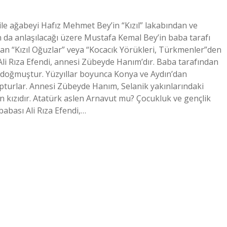
le ağabeyi Hafız Mehmet Bey’in “Kızıl” lakabından ve
n da anlaşılacağı üzere Mustafa Kemal Bey’in baba tarafı
n “Kızıl Oğuzlar” veya “Kocacık Yörükleri, Türkmenler”den
Ali Rıza Efendi, annesi Zübeyde Hanım’dır. Baba tarafından
 doğmuştur. Yüzyıllar boyunca Konya ve Aydın’dan
turlar. Annesi Zübeyde Hanım, Selanik yakınlarındaki
n kızıdır. Atatürk aslen Arnavut mu? Çocukluk ve gençlik
abası Ali Rıza Efendi,…