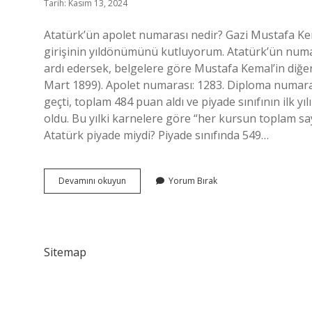
Tarih: Kasım 13, 2024
Atatürk’ün apolet numarası nedir? Gazi Mustafa 
girişinin yıldönümünü kutluyorum. Atatürk’ün numaras
ardı edersek, belgelere göre Mustafa Kemal’in diğer 
Mart 1899). Apolet numarası: 1283. Diploma numarası
geçti, toplam 484 puan aldı ve piyade sınıfının ilk 
oldu. Bu yılki karnelere göre “her kursun toplam say
Atatürk piyade miydi? Piyade sınıfında 549…
Apolet
Devamını okuyun
Yorum Bırak
Numarası
Ne
Demek
Sitemap