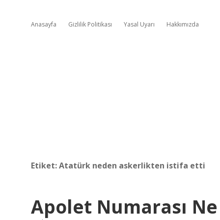
Anasayfa
Gizlilik Politikası
Yasal Uyarı
Hakkımızda
Etiket:
Atatürk neden askerlikten istifa etti
Apolet Numarası N