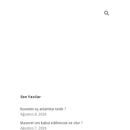
Sidebar
Son Yazılar
vdcasino
Kuvvetin eş anlamlısı nedir ?
Ağustos 8, 2026
Mazeret izni kabul edilmezse ne olur ?
Ağustos 7, 2026