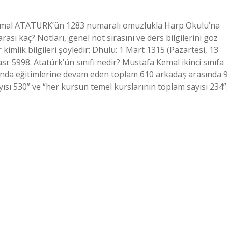
Kemal ATATÜRK’ün 1283 numaralı omuzlukla Harp Okulu’na
ı kaç? Notları, genel not sırasını ve ders bilgilerini göz
kimlik bilgileri şöyledir: Dhulu: 1 Mart 1315 (Pazartesi, 13
: 5998. Atatürk’ün sınıfı nedir? Mustafa Kemal ikinci sınıfa
yılında eğitimlerine devam eden toplam 610 arkadaş arasında 9
ısı 530” ve “her kursun temel kurslarının toplam sayısı 234”.