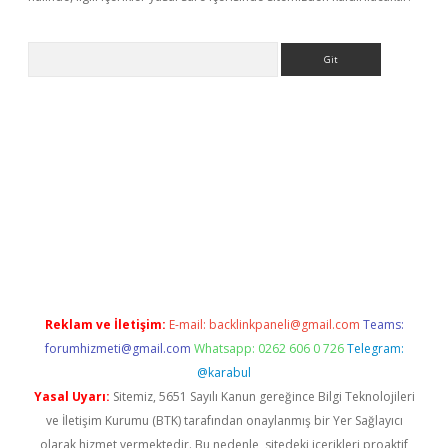
Arama
ino
Reklam ve İletişim:
E-mail:
backlinkpaneli@gmail.com
Teams:
forumhizmeti@gmail.com
Whatsapp: 0262 606 0 726
Telegram:
@karabul
Yasal Uyarı:
Sitemiz, 5651 Sayılı Kanun gereğince Bilgi Teknolojileri
ve İletişim Kurumu (BTK) tarafından onaylanmış bir Yer Sağlayıcı
olarak hizmet vermektedir. Bu nedenle, sitedeki içerikleri proaktif