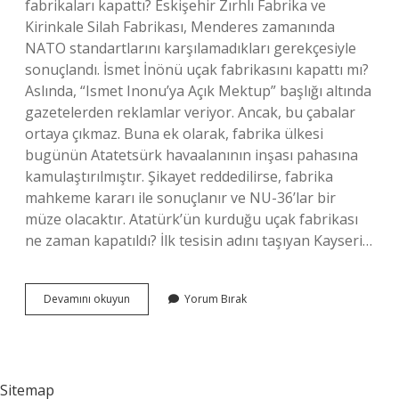
fabrikaları kapattı? Eskişehir Zırhlı Fabrika ve
Kirinkale Silah Fabrikası, Menderes zamanında
NATO standartlarını karşılamadıkları gerekçesiyle
sonuçlandı. İsmet İnönü uçak fabrikasını kapattı mı?
Aslında, “Ismet Inonu’ya Açık Mektup” başlığı altında
gazetelerden reklamlar veriyor. Ancak, bu çabalar
ortaya çıkmaz. Buna ek olarak, fabrika ülkesi
bugünün Atatetsürk havaalanının inşası pahasına
kamulaştırılmıştır. Şikayet reddedilirse, fabrika
mahkeme kararı ile sonuçlanır ve NU-36’lar bir
müze olacaktır. Atatürk’ün kurduğu uçak fabrikası
ne zaman kapatıldı? İlk tesisin adını taşıyan Kayseri…
1955
Devamını okuyun
Yorum Bırak
Uçak
Fabrikasını
Kim
Kapattı
Sitemap