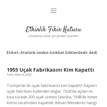
menüyü
Anasayfa
aç
Gizlilik Politikası
Etkinlik Fikir Kutusu
Yasal Uyarı
Unutulmaz anlar için yaratıcı öneriler!
Hakkımızda
Etiket:
Atatürk neden İstikbal Göklerdedir dedi
1955 Uçak Fabrikasını Kim Kapattı
Tarih: Mart 9, 2025
Türkiye’de ilk uçak fabrikasını kim kapattı? Kayseri
uçak fabrikası küllerden doğar. 1926’da açılan ve
kısa sürede 200 uçak üreten fabrika, 1948’de İsmet
İnönü tarafından kapatıldı. Adnan Menderes hangi