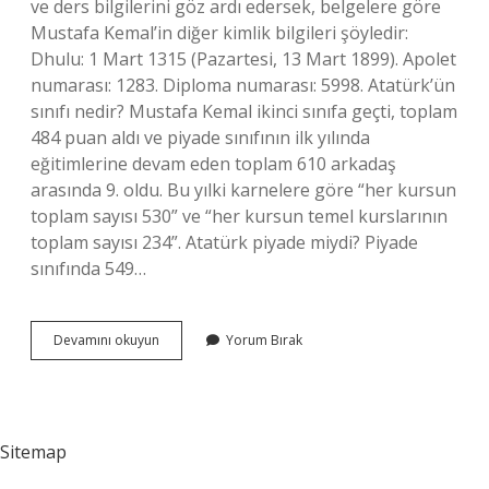
ve ders bilgilerini göz ardı edersek, belgelere göre
Mustafa Kemal’in diğer kimlik bilgileri şöyledir:
Dhulu: 1 Mart 1315 (Pazartesi, 13 Mart 1899). Apolet
numarası: 1283. Diploma numarası: 5998. Atatürk’ün
sınıfı nedir? Mustafa Kemal ikinci sınıfa geçti, toplam
484 puan aldı ve piyade sınıfının ilk yılında
eğitimlerine devam eden toplam 610 arkadaş
arasında 9. oldu. Bu yılki karnelere göre “her kursun
toplam sayısı 530” ve “her kursun temel kurslarının
toplam sayısı 234”. Atatürk piyade miydi? Piyade
sınıfında 549…
Apolet
Devamını okuyun
Yorum Bırak
Numarası
Ne
Demek
Sitemap