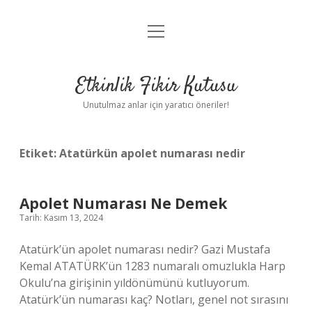
menüyü
Anasayfa
aç
Gizlilik Politikası
Etkinlik Fikir Kutusu
Yasal Uyarı
Unutulmaz anlar için yaratıcı öneriler!
Hakkımızda
Etiket:
Atatürkün apolet numarası nedir
Apolet Numarası Ne Demek
Tarih: Kasım 13, 2024
Atatürk’ün apolet numarası nedir? Gazi Mustafa
Kemal ATATÜRK’ün 1283 numaralı omuzlukla Harp
Okulu’na girişinin yıldönümünü kutluyorum.
Atatürk’ün numarası kaç? Notları, genel not sırasını