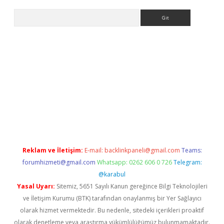
Arama
ino
Reklam ve İletişim:
E-mail:
backlinkpaneli@gmail.com
Teams:
forumhizmeti@gmail.com
Whatsapp: 0262 606 0 726
Telegram:
@karabul
Yasal Uyarı:
Sitemiz, 5651 Sayılı Kanun gereğince Bilgi Teknolojileri
ve İletişim Kurumu (BTK) tarafından onaylanmış bir Yer Sağlayıcı
olarak hizmet vermektedir. Bu nedenle, sitedeki içerikleri proaktif
olarak denetleme veya araştırma yükümlülüğümüz bulunmamaktadır.