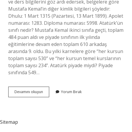
ve ders bilgilerini göz ardı edersek, belgelere göre
Mustafa Kemal’in diğer kimlik bilgileri şöyledir:
Dhulu: 1 Mart 1315 (Pazartesi, 13 Mart 1899). Apolet
numarası: 1283. Diploma numarası: 5998. Atatürk’ün
sınıfı nedir? Mustafa Kemal ikinci sınıfa geçti, toplam
484 puan aldı ve piyade sınıfının ilk yılında
eğitimlerine devam eden toplam 610 arkadaş
arasında 9. oldu. Bu yılki karnelere göre “her kursun
toplam sayısı 530” ve “her kursun temel kurslarının
toplam sayısı 234”. Atatürk piyade miydi? Piyade
sınıfında 549…
Apolet
Devamını okuyun
Yorum Bırak
Numarası
Ne
Demek
Sitemap