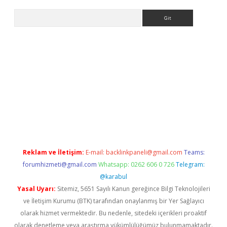
Arama
ino
Reklam ve İletişim:
E-mail:
backlinkpaneli@gmail.com
Teams:
forumhizmeti@gmail.com
Whatsapp: 0262 606 0 726
Telegram:
@karabul
Yasal Uyarı:
Sitemiz, 5651 Sayılı Kanun gereğince Bilgi Teknolojileri
ve İletişim Kurumu (BTK) tarafından onaylanmış bir Yer Sağlayıcı
olarak hizmet vermektedir. Bu nedenle, sitedeki içerikleri proaktif
olarak denetleme veya araştırma yükümlülüğümüz bulunmamaktadır.