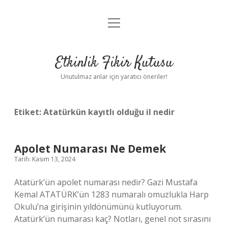
menüyü
Anasayfa
aç
Gizlilik Politikası
Etkinlik Fikir Kutusu
Yasal Uyarı
Unutulmaz anlar için yaratıcı öneriler!
Hakkımızda
Etiket:
Atatürkün kayıtlı olduğu il nedir
Apolet Numarası Ne Demek
Tarih: Kasım 13, 2024
Atatürk’ün apolet numarası nedir? Gazi Mustafa
Kemal ATATÜRK’ün 1283 numaralı omuzlukla Harp
Okulu’na girişinin yıldönümünü kutluyorum.
Atatürk’ün numarası kaç? Notları, genel not sırasını