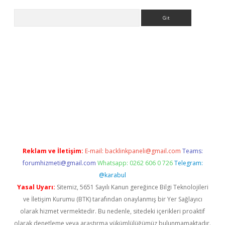
Arama
sino
Reklam ve İletişim:
E-mail:
backlinkpaneli@gmail.com
Teams:
forumhizmeti@gmail.com
Whatsapp: 0262 606 0 726
Telegram:
@karabul
Yasal Uyarı:
Sitemiz, 5651 Sayılı Kanun gereğince Bilgi Teknolojileri
ve İletişim Kurumu (BTK) tarafından onaylanmış bir Yer Sağlayıcı
olarak hizmet vermektedir. Bu nedenle, sitedeki içerikleri proaktif
olarak denetleme veya araştırma yükümlülüğümüz bulunmamaktadır.