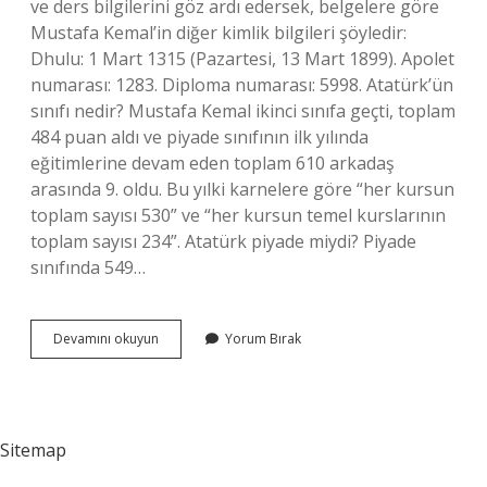
ve ders bilgilerini göz ardı edersek, belgelere göre
Mustafa Kemal’in diğer kimlik bilgileri şöyledir:
Dhulu: 1 Mart 1315 (Pazartesi, 13 Mart 1899). Apolet
numarası: 1283. Diploma numarası: 5998. Atatürk’ün
sınıfı nedir? Mustafa Kemal ikinci sınıfa geçti, toplam
484 puan aldı ve piyade sınıfının ilk yılında
eğitimlerine devam eden toplam 610 arkadaş
arasında 9. oldu. Bu yılki karnelere göre “her kursun
toplam sayısı 530” ve “her kursun temel kurslarının
toplam sayısı 234”. Atatürk piyade miydi? Piyade
sınıfında 549…
Apolet
Devamını okuyun
Yorum Bırak
Numarası
Ne
Demek
Sitemap