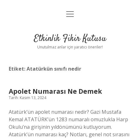
menüyü
Anasayfa
aç
Gizlilik Politikası
Etkinlik Fikir Kutusu
Yasal Uyarı
Unutulmaz anlar için yaratıcı öneriler!
Hakkımızda
Etiket:
Atatürkün sınıfı nedir
Apolet Numarası Ne Demek
Tarih: Kasım 13, 2024
Atatürk’ün apolet numarası nedir? Gazi Mustafa
Kemal ATATÜRK’ün 1283 numaralı omuzlukla Harp
Okulu’na girişinin yıldönümünü kutluyorum.
Atatürk’ün numarası kaç? Notları, genel not sırasını