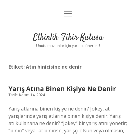
menüyü
Anasayfa
aç
Gizlilik Politikası
Etkinlik Fikir Kutusu
Yasal Uyarı
Unutulmaz anlar için yaratıcı öneriler!
Hakkımızda
Etiket:
Atın binicisine ne denir
Yarış Atına Binen Kişiye Ne Denir
Tarih: Kasım 14, 2024
Yarış atlarına binen kişiye ne denir? Jokey, at
yarışlarında yarış atlarına binen kişiye denir. Yarış
atı kullanana ne denir? “Jokey” bir yarış atını yönetir;
“binici” veya “at binicisi”, yarışçı olsun veya olmasın,