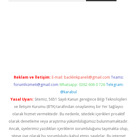
ino
Reklam ve İletişim:
E-mail:
backlinkpaneli@gmail.com
Teams:
forumhizmeti@gmail.com
Whatsapp: 0262 606 0 726
Telegram:
@karabul
Yasal Uyarı:
Sitemiz, 5651 Sayılı Kanun gereğince Bilgi Teknolojileri
ve İletişim Kurumu (BTK) tarafından onaylanmış bir Yer Sağlayıcı
olarak hizmet vermektedir. Bu nedenle, sitedeki içerikleri proaktif
olarak denetleme veya araştırma yükümlülüğümüz bulunmamaktadır.
Ancak, üyelerimiz yazdıkları içeriklerin sorumluluğunu taşımakta olup,
siteye üye olarak bu sorumluluğu kabul etmiş sayılırlar. Bu internet