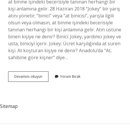
at binme işindeki becerisiyle tanınan herhangi bir
kişi anlamına gelir. 28 Haziran 2018 “Jokey” bir yarış
atını yönetir; “binici” veya “at binicisi”, yarışla ilgili
olsun veya olmasın, at binme işindeki becerisiyle
tanınan herhangi bir kişi anlamına gelir. Atın üstüne
binen kişiye ne denir? Binici: Jokey, yardımcı jokey ve
usta, biniciyi içerir. Jokey: Ücret karşılığında at süren
kişi. At koşturan kişiye ne denir? Anadolu’da “At,
sahibine göre kişner” diye…
Yarış
Devamını okuyun
Yorum Bırak
Atına
Binen
Kişiye
Ne
Denir
Sitemap