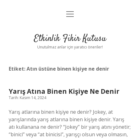
menüyü
Anasayfa
aç
Gizlilik Politikası
Etkinlik Fikir Kutusu
Yasal Uyarı
Unutulmaz anlar için yaratıcı öneriler!
Hakkımızda
Etiket:
Atın üstüne binen kişiye ne denir
Yarış Atına Binen Kişiye Ne Denir
Tarih: Kasım 14, 2024
Yarış atlarına binen kişiye ne denir? Jokey, at
yarışlarında yarış atlarına binen kişiye denir. Yarış
atı kullanana ne denir? “Jokey” bir yarış atını yönetir;
“binici” veya “at binicisi”, yarışçı olsun veya olmasın,