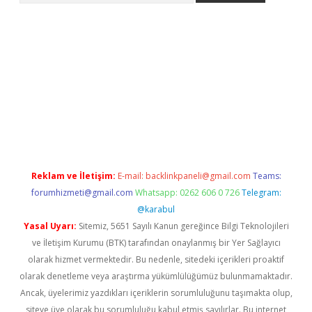
ino
Reklam ve İletişim:
E-mail:
backlinkpaneli@gmail.com
Teams:
forumhizmeti@gmail.com
Whatsapp: 0262 606 0 726
Telegram:
@karabul
Yasal Uyarı:
Sitemiz, 5651 Sayılı Kanun gereğince Bilgi Teknolojileri
ve İletişim Kurumu (BTK) tarafından onaylanmış bir Yer Sağlayıcı
olarak hizmet vermektedir. Bu nedenle, sitedeki içerikleri proaktif
olarak denetleme veya araştırma yükümlülüğümüz bulunmamaktadır.
Ancak, üyelerimiz yazdıkları içeriklerin sorumluluğunu taşımakta olup,
siteye üye olarak bu sorumluluğu kabul etmiş sayılırlar. Bu internet