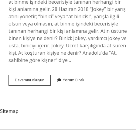
at binme işindeki becerisiyle tanınan herhangi bir
kişi anlamına gelir. 28 Haziran 2018 “Jokey” bir yarış
atını yönetir; “binici” veya “at binicisi”, yarışla ilgili
olsun veya olmasın, at binme işindeki becerisiyle
tanınan herhangi bir kişi anlamına gelir. Atın üstüne
binen kişiye ne denir? Binici: Jokey, yardımcı jokey ve
usta, biniciyi içerir. Jokey: Ücret karşılığında at süren
kişi. At koşturan kişiye ne denir? Anadolu’da “At,
sahibine göre kişner” diye…
Yarış
Devamını okuyun
Yorum Bırak
Atına
Binen
Kişiye
Ne
Denir
Sitemap