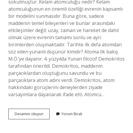
sokulmuştur. Kelam atomculuğu nedir? Kelam
atomculuğunun en önemli özelliği evrenin kapsamlı
bir modelini sunmasıdır. Buna göre, sadece
maddenin temel bileşenleri ve bunlar arasındaki
etkileşimler değil; uzay, zaman ve hareket de dahil
olmak üzere evrenin tamamı sonlu ve ayrı
birimlerden oluşmaktadır. Tarihte ilk defa atomdan
söz eden yunanlı düşünür kimdir? Atoma ilk bakış
M.Ö.’ye dayanır. 4. yüzyılda Yunan filozof Demokritos
tarafından önerildi. Demokritos, maddenin
parçacıklardan oluştuğunu savundu ve bu
parçacıklara atom adını verdi. Demokritos, atom
hakkındaki görüşlerini deneylerden ziyade
varsayımlara dayanarak ifade etti. Atomcu…
Atom
Devamını okuyun
Yorum Bırak
Nazariyesini
Kelam
Ilmine