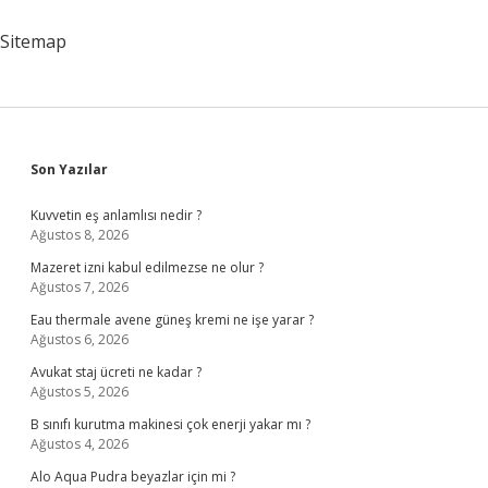
Dahil
Eden
Sitemap
Kimdir
Sidebar
Son Yazılar
Kuvvetin eş anlamlısı nedir ?
Ağustos 8, 2026
Mazeret izni kabul edilmezse ne olur ?
Ağustos 7, 2026
Eau thermale avene güneş kremi ne işe yarar ?
Ağustos 6, 2026
Avukat staj ücreti ne kadar ?
Ağustos 5, 2026
B sınıfı kurutma makinesi çok enerji yakar mı ?
Ağustos 4, 2026
Alo Aqua Pudra beyazlar için mi ?