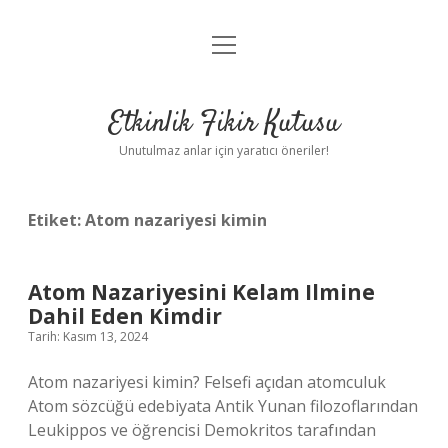
menüyü
Anasayfa
aç
Gizlilik Politikası
Etkinlik Fikir Kutusu
Yasal Uyarı
Unutulmaz anlar için yaratıcı öneriler!
Hakkımızda
Etiket:
Atom nazariyesi kimin
Atom Nazariyesini Kelam Ilmine
Dahil Eden Kimdir
Tarih: Kasım 13, 2024
Atom nazariyesi kimin? Felsefi açıdan atomculuk
Atom sözcüğü edebiyata Antik Yunan filozoflarından
Leukippos ve öğrencisi Demokritos tarafından