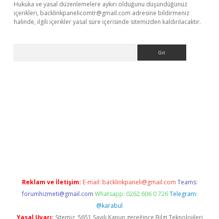
Hukuka ve yasal düzenlemelere aykırı olduğunu düşündüğünüz
içerikleri,
backlinkpanelicomtr@gmail.com
adresine bildirmeniz
halinde, ilgili içerikler yasal süre içerisinde sitemizden kaldırılacaktır.
Arama
ino
Reklam ve İletişim:
E-mail:
backlinkpaneli@gmail.com
Teams:
forumhizmeti@gmail.com
Whatsapp: 0262 606 0 726
Telegram:
@karabul
Yasal Uyarı:
Sitemiz, 5651 Sayılı Kanun gereğince Bilgi Teknolojileri