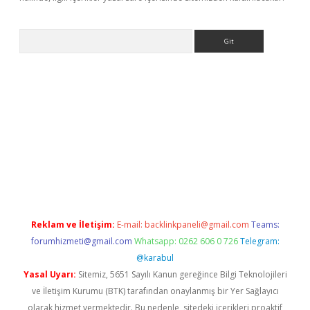
Arama
ino
Reklam ve İletişim:
E-mail:
backlinkpaneli@gmail.com
Teams:
forumhizmeti@gmail.com
Whatsapp: 0262 606 0 726
Telegram:
@karabul
Yasal Uyarı:
Sitemiz, 5651 Sayılı Kanun gereğince Bilgi Teknolojileri
ve İletişim Kurumu (BTK) tarafından onaylanmış bir Yer Sağlayıcı
olarak hizmet vermektedir. Bu nedenle, sitedeki içerikleri proaktif