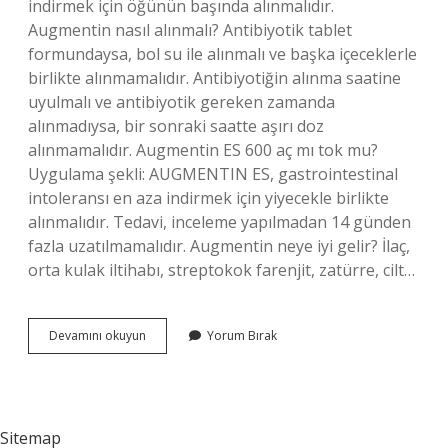
indirmek için öğünün başında alınmalıdır.
Augmentin nasıl alınmalı? Antibiyotik tablet
formundaysa, bol su ile alınmalı ve başka içeceklerle
birlikte alınmamalıdır. Antibiyotiğin alınma saatine
uyulmalı ve antibiyotik gereken zamanda
alınmadıysa, bir sonraki saatte aşırı doz
alınmamalıdır. Augmentin ES 600 aç mı tok mu?
Uygulama şekli: AUGMENTIN ES, gastrointestinal
intoleransı en aza indirmek için yiyecekle birlikte
alınmalıdır. Tedavi, inceleme yapılmadan 14 günden
fazla uzatılmamalıdır. Augmentin neye iyi gelir? İlaç,
orta kulak iltihabı, streptokok farenjit, zatürre, cilt…
Augmentin
Devamını okuyun
Yorum Bırak
Aç
Mı
Tok
Mu
Sitemap