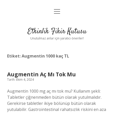
menüyü
Anasayfa
aç
Gizlilik Politikası
Etkinlik Fikir Kutusu
Yasal Uyarı
Unutulmaz anlar için yaratıcı öneriler!
Hakkımızda
Etiket:
Augmentin 1000 kaç TL
Augmentin Aç Mı Tok Mu
Tarih: Ekim 4, 2024
Augmentin 1000 mg aç mı tok mu? Kullanım şekli:
Tabletler çiğnenmeden bütün olarak yutulmalıdır.
Gerekirse tabletler ikiye bölünüp bütün olarak
yutulabilir. Gastrointestinal rahatsızlık riskini en aza