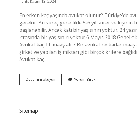
Tarih: Kasım 13, 2024
En erken kaç yaşında avukat olunur? Türkiye’de av
gerekir. Bu süreç genellikle 5-6 yıl sürer ve kişini
başlanabilir. Ancak katı bir yaş sınırı yoktur. 24 y
icrasında bir yaş sınırı yoktur.6 Mayıs 2018 Genel ol
Avukat kaç TL maaş alır? Bir avukat ne kadar maaş a
şirket ve yapılan iş miktarı gibi birçok kritere bağlı
Avukat kaç…
En
Devamını okuyun
Yorum Bırak
Genç
Avukat
Kaç
Yaşında
Sitemap