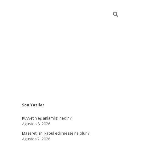
Sidebar
Son Yazılar
vdcasino
Kuvvetin eş anlamlısı nedir ?
Ağustos 8, 2026
Mazeret izni kabul edilmezse ne olur ?
Ağustos 7, 2026