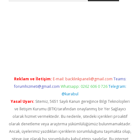
vdcasino
Reklam ve İletişim:
E-mail:
backlinkpaneli@gmail.com
Teams:
forumhizmeti@gmail.com
Whatsapp: 0262 606 0 726
Telegram:
@karabul
Yasal Uyarı:
Sitemiz, 5651 Sayılı Kanun gereğince Bilgi Teknolojileri
ve İletişim Kurumu (BTK) tarafından onaylanmış bir Yer Sağlayıcı
olarak hizmet vermektedir. Bu nedenle, sitedeki içerikleri proaktif
olarak denetleme veya araştırma yükümlülüğümüz bulunmamaktadır.
Ancak, üyelerimiz yazdıkları içeriklerin sorumluluğunu taşımakta olup,
siteye üye olarak bu sorumluluğu kabul etmiş sayılırlar. Bu internet