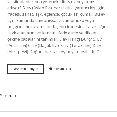
ve şiir alanlarında yeteneklidir. 5 ev neyi temsil
ediyor? 5. ev (Aslan Evi): Yaratıcılık, yaratıcı kişiliğin
ifadesi, sanat, aşk, eğlence, çocuklar, kumar. Bu ev
aynı zamanda davranışsal tutumumuzu veya
hoşgörümüzü yansıtır. Kişinin iradesini, kararlılığını,
zevk alanlarını ve kendini ifade etme ve dikkat
çekme çabalarını tanımlar. 5 ev Hangi Burç? 5. Ev
(Aslan Evi) 6. Ev (Başak Evi) 7. Ev (Terazi Evi) 8. Ev
(Akrep Evi) Doğum haritası Ay neyi temsil eder?…
5
Devamını okuyun
Yorum Bırak
Ev
Ay
Ne
Demek
Sitemap