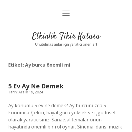
menüyü
Anasayfa
aç
Gizlilik Politikası
Etkinlik Fikir Kutusu
Yasal Uyarı
Unutulmaz anlar için yaratıcı öneriler!
Hakkımızda
Etiket:
Ay burcu önemli mi
5 Ev Ay Ne Demek
Tarih: Aralık 19, 2024
Ay konumu 5 ev ne demek? Ay burcunuzda 5.
konumda. Çekici, hayal gücü yüksek ve içgüdüsel
olarak yaratıcısınız. Sanatsal temalar onun
hayatında önemli bir rol oynar. Sinema, dans, müzik