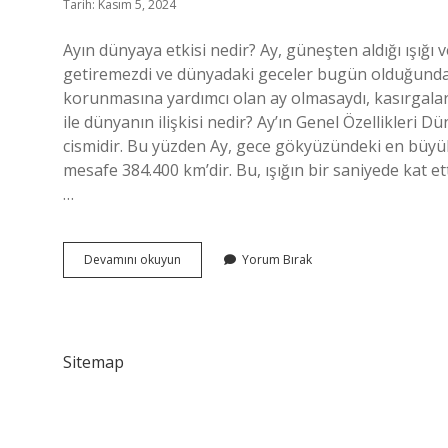
Tarih: Kasım 5, 2024
Ayın dünyaya etkisi nedir? Ay, güneşten aldığı ışığı v
getiremezdi ve dünyadaki geceler bugün olduğundan
korunmasına yardımcı olan ay olmasaydı, kasırgalar ve
ile dünyanın ilişkisi nedir? Ay’ın Genel Özellikleri
cismidir. Bu yüzden Ay, gece gökyüzündeki en büyük
mesafe 384.400 km’dir. Bu, ışığın bir saniyede kat ett
…
Ay
Devamını okuyun
Yorum Bırak
Dünyayı
Nasıl
Etkiler
Sitemap