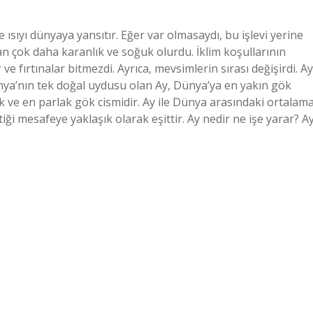
e ısıyı dünyaya yansıtır. Eğer var olmasaydı, bu işlevi yerine
 çok daha karanlık ve soğuk olurdu. İklim koşullarının
 fırtınalar bitmezdi. Ayrıca, mevsimlerin sırası değişirdi. Ay
 Dünya’nın tek doğal uydusu olan Ay, Dünya’ya en yakın gök
 ve en parlak gök cismidir. Ay ile Dünya arasındaki ortalam
iği mesafeye yaklaşık olarak eşittir. Ay nedir ne işe yarar? Ay