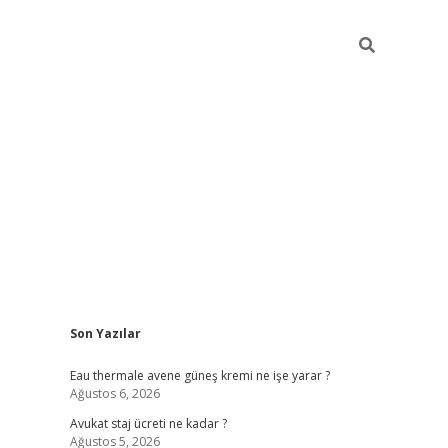
Sidebar
Son Yazılar
vdcasino
Eau thermale avene güneş kremi ne işe yarar ?
Ağustos 6, 2026
Avukat staj ücreti ne kadar ?
Ağustos 5, 2026