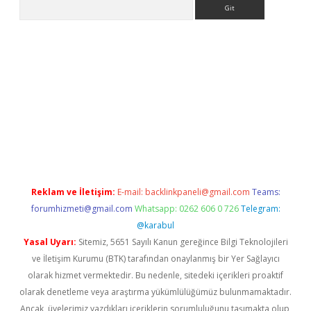
Arama
ino
Reklam ve İletişim:
E-mail:
backlinkpaneli@gmail.com
Teams:
forumhizmeti@gmail.com
Whatsapp: 0262 606 0 726
Telegram:
@karabul
Yasal Uyarı:
Sitemiz, 5651 Sayılı Kanun gereğince Bilgi Teknolojileri
ve İletişim Kurumu (BTK) tarafından onaylanmış bir Yer Sağlayıcı
olarak hizmet vermektedir. Bu nedenle, sitedeki içerikleri proaktif
olarak denetleme veya araştırma yükümlülüğümüz bulunmamaktadır.
Ancak, üyelerimiz yazdıkları içeriklerin sorumluluğunu taşımakta olup,