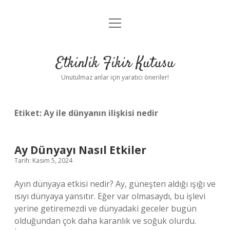
menüyü
Anasayfa
aç
Gizlilik Politikası
Etkinlik Fikir Kutusu
Yasal Uyarı
Unutulmaz anlar için yaratıcı öneriler!
Hakkımızda
Etiket:
Ay ile dünyanın ilişkisi nedir
Ay Dünyayı Nasıl Etkiler
Tarih: Kasım 5, 2024
Ayın dünyaya etkisi nedir? Ay, güneşten aldığı ışığı ve
ısıyı dünyaya yansıtır. Eğer var olmasaydı, bu işlevi
yerine getiremezdi ve dünyadaki geceler bugün
olduğundan çok daha karanlık ve soğuk olurdu.