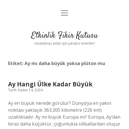
menüyü
Anasayfa
aç
Gizlilik Politikası
Etkinlik Fikir Kutusu
Yasal Uyarı
Unutulmaz anlar için yaratıcı öneriler!
Hakkımızda
Etiket:
Ay mı daha büyük yoksa plüton mu
Ay Hangi Ülke Kadar Büyük
Tarih: Kasım 14, 2024
Ay en büyük nerede görülür? Dünya’ya en yakın
noktası yaklaşık 363.300 kilometre (226 km)
uzaklıktadır. Ay mı büyük Europa mı? Europa, Ay’dan
biraz daha küçüktür, çoğunlukla silikatlardan oluşur