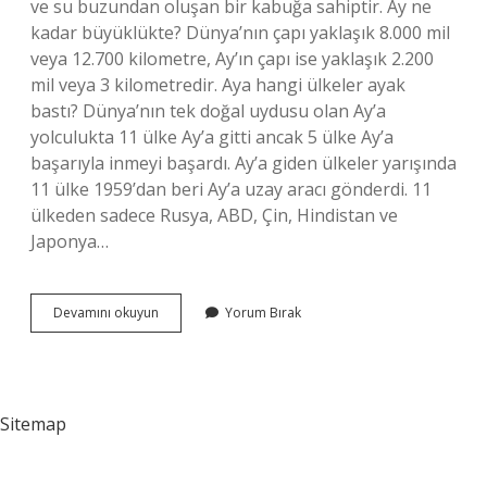
ve su buzundan oluşan bir kabuğa sahiptir. Ay ne
kadar büyüklükte? Dünya’nın çapı yaklaşık 8.000 mil
veya 12.700 kilometre, Ay’ın çapı ise yaklaşık 2.200
mil veya 3 kilometredir. Aya hangi ülkeler ayak
bastı? Dünya’nın tek doğal uydusu olan Ay’a
yolculukta 11 ülke Ay’a gitti ancak 5 ülke Ay’a
başarıyla inmeyi başardı. Ay’a giden ülkeler yarışında
11 ülke 1959’dan beri Ay’a uzay aracı gönderdi. 11
ülkeden sadece Rusya, ABD, Çin, Hindistan ve
Japonya…
Ay
Devamını okuyun
Yorum Bırak
Hangi
Ülke
Kadar
Büyük
Sitemap