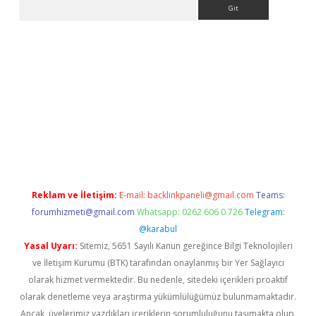
Arama
asino
Reklam ve İletişim:
E-mail:
backlinkpaneli@gmail.com
Teams:
forumhizmeti@gmail.com
Whatsapp: 0262 606 0 726
Telegram:
@karabul
Yasal Uyarı:
Sitemiz, 5651 Sayılı Kanun gereğince Bilgi Teknolojileri
ve İletişim Kurumu (BTK) tarafından onaylanmış bir Yer Sağlayıcı
olarak hizmet vermektedir. Bu nedenle, sitedeki içerikleri proaktif
olarak denetleme veya araştırma yükümlülüğümüz bulunmamaktadır.
Ancak, üyelerimiz yazdıkları içeriklerin sorumluluğunu taşımakta olup,