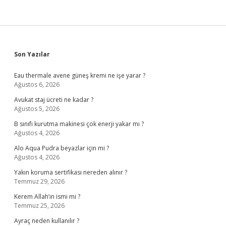
Sidebar
Son Yazılar
Eau thermale avene güneş kremi ne işe yarar ?
Ağustos 6, 2026
Avukat staj ücreti ne kadar ?
Ağustos 5, 2026
B sınıfı kurutma makinesi çok enerji yakar mı ?
Ağustos 4, 2026
Alo Aqua Pudra beyazlar için mi ?
Ağustos 4, 2026
Yakın koruma sertifikası nereden alınır ?
Temmuz 29, 2026
Kerem Allah’ın ismi mi ?
Temmuz 25, 2026
Ayraç neden kullanılır ?