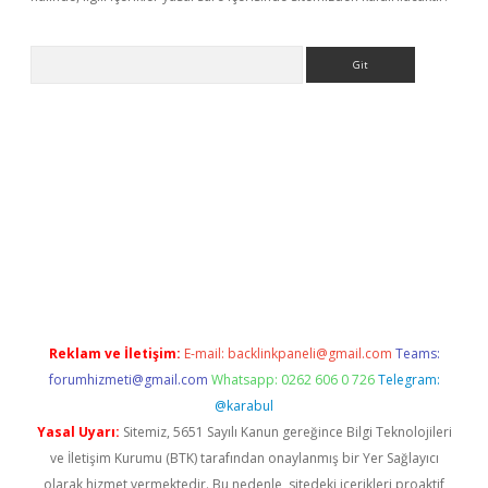
Arama
ino
Reklam ve İletişim:
E-mail:
backlinkpaneli@gmail.com
Teams:
forumhizmeti@gmail.com
Whatsapp: 0262 606 0 726
Telegram:
@karabul
Yasal Uyarı:
Sitemiz, 5651 Sayılı Kanun gereğince Bilgi Teknolojileri
ve İletişim Kurumu (BTK) tarafından onaylanmış bir Yer Sağlayıcı
olarak hizmet vermektedir. Bu nedenle, sitedeki içerikleri proaktif