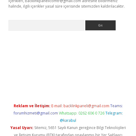
içerikleri,
backlinkpanelicomtr@gmail.com
adresine bildirmeniz
halinde, ilgili içerikler yasal süre içerisinde sitemizden kaldırılacaktır.
Arama
ino
Reklam ve İletişim:
E-mail:
backlinkpaneli@gmail.com
Teams:
forumhizmeti@gmail.com
Whatsapp: 0262 606 0 726
Telegram:
@karabul
Yasal Uyarı:
Sitemiz, 5651 Sayılı Kanun gereğince Bilgi Teknolojileri
ve İletişim Kurumu (BTK) tarafından onaylanmış bir Yer Sağlayıcı