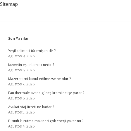
Yüzünü
Sitemap
Görmemizin
Sebebi
Ne
Olabilir
Sidebar
Son Yazılar
Yeşil kelimesi türemiş midir ?
Ağustos 9, 2026
Kuvvetin eş anlamlısı nedir ?
Ağustos 8, 2026
Mazeret izni kabul edilmezse ne olur ?
Ağustos 7, 2026
Eau thermale avene güneş kremi ne işe yarar ?
Ağustos 6, 2026
Avukat staj ücreti ne kadar ?
Ağustos 5, 2026
B sınıfı kurutma makinesi çok enerji yakar mı ?
Ağustos 4, 2026