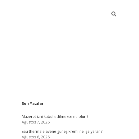
Sidebar
Son Yazılar
vdcasino
Mazeret izni kabul edilmezse ne olur ?
Ağustos 7, 2026
Eau thermale avene güneş kremi ne işe yarar ?
Ağustos 6, 2026