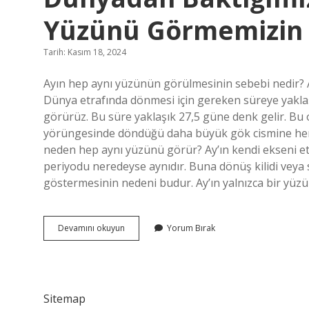
Yüzünü Görmemizin S
Tarih: Kasım 18, 2024
Ayın hep aynı yüzünün görülmesinin sebebi nedir? A
Dünya etrafında dönmesi için gereken süreye yakla
görürüz. Bu süre yaklaşık 27,5 güne denk gelir. Bu olg
yörüngesinde döndüğü daha büyük gök cismine her
neden hep aynı yüzünü görür? Ay’ın kendi ekseni e
periyodu neredeyse aynıdır. Buna dönüş kilidi veya
göstermesinin nedeni budur. Ay’ın yalnızca bir yü
Dünyadan
Devamını okuyun
Yorum Bırak
Baktığımızda
Ayın
Hep
Aynı
Yüzünü
Sitemap
Görmemizin