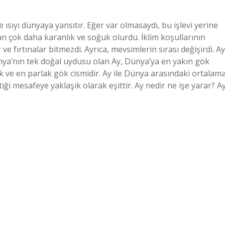
e ısıyı dünyaya yansıtır. Eğer var olmasaydı, bu işlevi yerine
 çok daha karanlık ve soğuk olurdu. İklim koşullarının
 fırtınalar bitmezdi. Ayrıca, mevsimlerin sırası değişirdi. Ay
 Dünya’nın tek doğal uydusu olan Ay, Dünya’ya en yakın gök
 ve en parlak gök cismidir. Ay ile Dünya arasındaki ortalam
iği mesafeye yaklaşık olarak eşittir. Ay nedir ne işe yarar? Ay