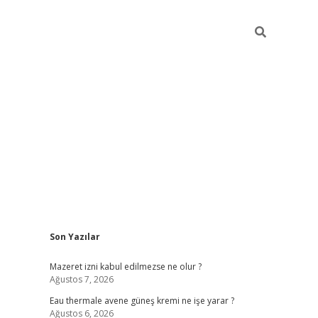
Sidebar
Son Yazılar
Mazeret izni kabul edilmezse ne olur ?
Ağustos 7, 2026
Eau thermale avene güneş kremi ne işe yarar ?
Ağustos 6, 2026