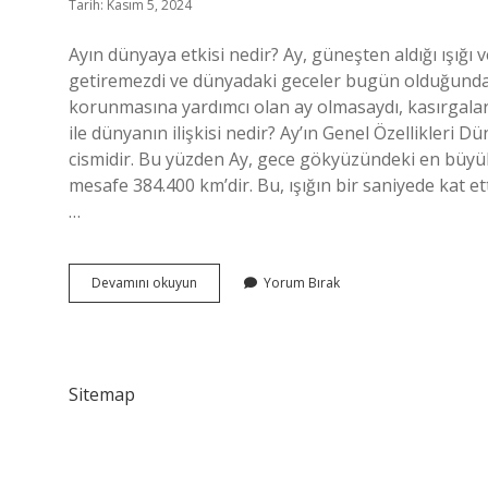
Tarih: Kasım 5, 2024
Ayın dünyaya etkisi nedir? Ay, güneşten aldığı ışığı v
getiremezdi ve dünyadaki geceler bugün olduğundan
korunmasına yardımcı olan ay olmasaydı, kasırgalar ve
ile dünyanın ilişkisi nedir? Ay’ın Genel Özellikleri
cismidir. Bu yüzden Ay, gece gökyüzündeki en büyük
mesafe 384.400 km’dir. Bu, ışığın bir saniyede kat ett
…
Ay
Devamını okuyun
Yorum Bırak
Dünyayı
Nasıl
Etkiler
Sitemap