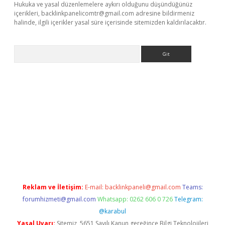
Hukuka ve yasal düzenlemelere aykırı olduğunu düşündüğünüz
içerikleri,
backlinkpanelicomtr@gmail.com
adresine bildirmeniz
halinde, ilgili içerikler yasal süre içerisinde sitemizden kaldırılacaktır.
Arama
dcasino
Reklam ve İletişim:
E-mail:
backlinkpaneli@gmail.com
Teams:
forumhizmeti@gmail.com
Whatsapp: 0262 606 0 726
Telegram:
@karabul
Yasal Uyarı:
Sitemiz, 5651 Sayılı Kanun gereğince Bilgi Teknolojileri