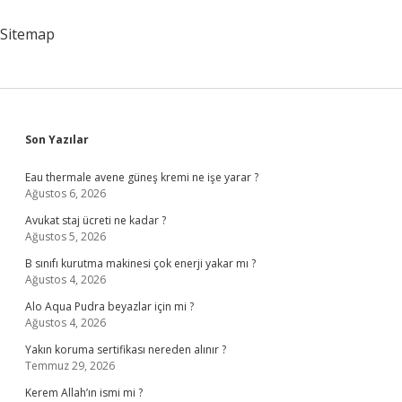
Aynı
Yüzünü
Sitemap
Görmemizin
Sebebi
Ne
Olabilir
Sidebar
Son Yazılar
Eau thermale avene güneş kremi ne işe yarar ?
Ağustos 6, 2026
Avukat staj ücreti ne kadar ?
Ağustos 5, 2026
B sınıfı kurutma makinesi çok enerji yakar mı ?
Ağustos 4, 2026
Alo Aqua Pudra beyazlar için mi ?
Ağustos 4, 2026
Yakın koruma sertifikası nereden alınır ?
Temmuz 29, 2026
Kerem Allah’ın ismi mi ?