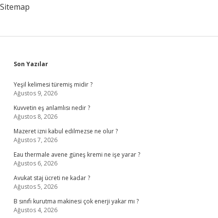
Yüzünü
Sitemap
Görmemizin
Sebebi
Ne
Olabilir
Sidebar
Son Yazılar
Yeşil kelimesi türemiş midir ?
Ağustos 9, 2026
Kuvvetin eş anlamlısı nedir ?
Ağustos 8, 2026
Mazeret izni kabul edilmezse ne olur ?
Ağustos 7, 2026
Eau thermale avene güneş kremi ne işe yarar ?
Ağustos 6, 2026
Avukat staj ücreti ne kadar ?
Ağustos 5, 2026
B sınıfı kurutma makinesi çok enerji yakar mı ?
Ağustos 4, 2026