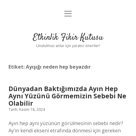
menüyü
Anasayfa
aç
Gizlilik Politikası
Etkinlik Fikir Kutusu
Yasal Uyarı
Unutulmaz anlar için yaratıcı öneriler!
Hakkımızda
Etiket:
Ayışığı neden hep beyazdır
Dünyadan Baktığımızda Ayın Hep
Aynı Yüzünü Görmemizin Sebebi Ne
Olabilir
Tarih: Kasım 18, 2024
Ayın hep aynı yüzünün görülmesinin sebebi nedir?
Ay’ın kendi ekseni etrafında dönmesi için gereken