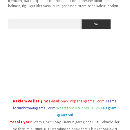
içerikleri,
backlinkpanelicomtr@gmail.com
adresine bildirmeniz
halinde, ilgili içerikler yasal süre içerisinde sitemizden kaldırılacaktır.
Arama
ino
Reklam ve İletişim:
E-mail:
backlinkpaneli@gmail.com
Teams:
forumhizmeti@gmail.com
Whatsapp: 0262 606 0 726
Telegram:
@karabul
Yasal Uyarı:
Sitemiz, 5651 Sayılı Kanun gereğince Bilgi Teknolojileri
ve İletişim Kurumu (BTK) tarafından onaylanmış bir Yer Sağlayıcı