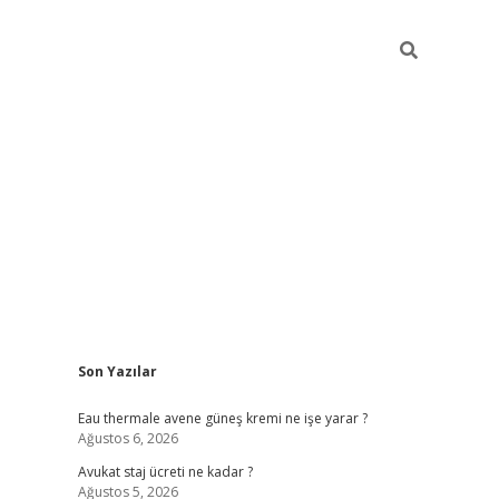
Sidebar
Son Yazılar
vdcasino
Eau thermale avene güneş kremi ne işe yarar ?
Ağustos 6, 2026
Avukat staj ücreti ne kadar ?
Ağustos 5, 2026