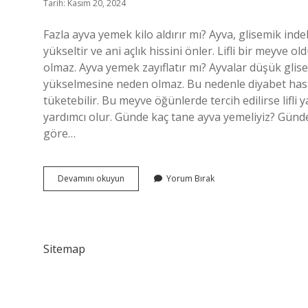
Tarih: Kasım 20, 2024
Fazla ayva yemek kilo aldırır mı? Ayva, glisemik in
yükseltir ve ani açlık hissini önler. Lifli bir meyve
olmaz. Ayva yemek zayıflatır mı? Ayvalar düşük glis
yükselmesine neden olmaz. Bu nedenle diyabet hasta
tüketebilir. Bu meyve öğünlerde tercih edilirse lifli
yardımcı olur. Günde kaç tane ayva yemeliyiz? Günde 
göre…
Çok
Devamını okuyun
Yorum Bırak
Ayva
Yemek
Kilo
Aldırır
Mı
Sitemap