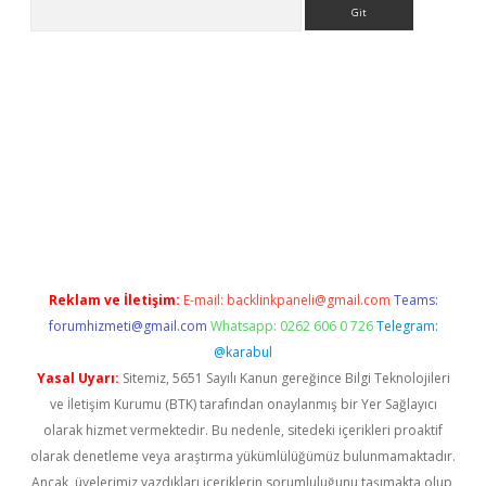
Arama
ino
Reklam ve İletişim:
E-mail:
backlinkpaneli@gmail.com
Teams:
forumhizmeti@gmail.com
Whatsapp: 0262 606 0 726
Telegram:
@karabul
Yasal Uyarı:
Sitemiz, 5651 Sayılı Kanun gereğince Bilgi Teknolojileri
ve İletişim Kurumu (BTK) tarafından onaylanmış bir Yer Sağlayıcı
olarak hizmet vermektedir. Bu nedenle, sitedeki içerikleri proaktif
olarak denetleme veya araştırma yükümlülüğümüz bulunmamaktadır.
Ancak, üyelerimiz yazdıkları içeriklerin sorumluluğunu taşımakta olup,