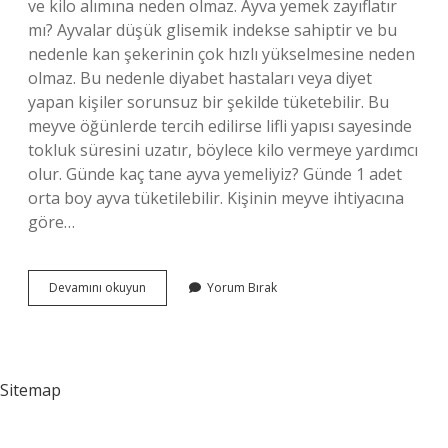
ve kilo alımına neden olmaz. Ayva yemek zayıflatır
mı? Ayvalar düşük glisemik indekse sahiptir ve bu
nedenle kan şekerinin çok hızlı yükselmesine neden
olmaz. Bu nedenle diyabet hastaları veya diyet
yapan kişiler sorunsuz bir şekilde tüketebilir. Bu
meyve öğünlerde tercih edilirse lifli yapısı sayesinde
tokluk süresini uzatır, böylece kilo vermeye yardımcı
olur. Günde kaç tane ayva yemeliyiz? Günde 1 adet
orta boy ayva tüketilebilir. Kişinin meyve ihtiyacına
göre…
Çok
Devamını okuyun
Yorum Bırak
Ayva
Yemek
Kilo
Aldırır
Mı
Sitemap