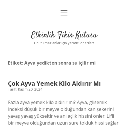
menüyü
Anasayfa
aç
Gizlilik Politikası
Etkinlik Fikir Kutusu
Yasal Uyarı
Unutulmaz anlar için yaratıcı öneriler!
Hakkımızda
Etiket:
Ayva yedikten sonra su içilir mi
Çok Ayva Yemek Kilo Aldırır Mı
Tarih: Kasım 20, 2024
Fazla ayva yemek kilo aldırır mı? Ayva, glisemik
indeksi düşük bir meyve olduğundan kan şekerini
yavaş yavaş yükseltir ve ani açlık hissini önler. Lifli
bir meyve olduğundan uzun süre tokluk hissi sağlar