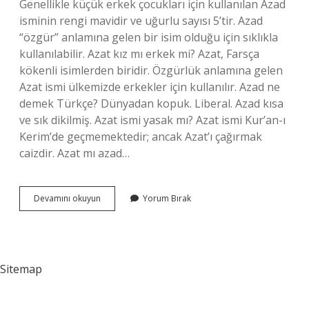
Genellikle küçük erkek çocukları için kullanılan Azad
isminin rengi mavidir ve uğurlu sayısı 5’tir. Azad
“özgür” anlamına gelen bir isim olduğu için sıklıkla
kullanılabilir. Azat kız mı erkek mi? Azat, Farsça
kökenli isimlerden biridir. Özgürlük anlamına gelen
Azat ismi ülkemizde erkekler için kullanılır. Azad ne
demek Türkçe? Dünyadan kopuk. Liberal. Azad kısa
ve sık dikilmiş. Azat ismi yasak mı? Azat ismi Kur’an-ı
Kerim’de geçmemektedir; ancak Azat’ı çağırmak
caizdir. Azat mı azad…
Azat
Devamını okuyun
Yorum Bırak
Ismi
Kuranda
Geciyor
Mu
Sitemap