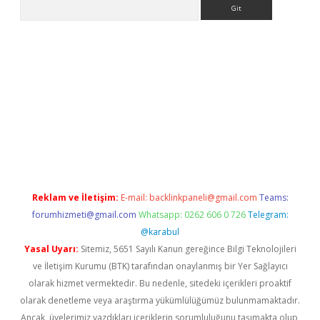
Arama
ino
Reklam ve İletişim:
E-mail:
backlinkpaneli@gmail.com
Teams:
forumhizmeti@gmail.com
Whatsapp: 0262 606 0 726
Telegram:
@karabul
Yasal Uyarı:
Sitemiz, 5651 Sayılı Kanun gereğince Bilgi Teknolojileri
ve İletişim Kurumu (BTK) tarafından onaylanmış bir Yer Sağlayıcı
olarak hizmet vermektedir. Bu nedenle, sitedeki içerikleri proaktif
olarak denetleme veya araştırma yükümlülüğümüz bulunmamaktadır.
Ancak, üyelerimiz yazdıkları içeriklerin sorumluluğunu taşımakta olup,