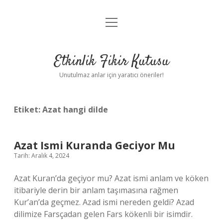
menüyü
Anasayfa
aç
Gizlilik Politikası
Etkinlik Fikir Kutusu
Yasal Uyarı
Unutulmaz anlar için yaratıcı öneriler!
Hakkımızda
Etiket:
Azat hangi dilde
Azat Ismi Kuranda Geciyor Mu
Tarih: Aralık 4, 2024
Azat Kuran’da geçiyor mu? Azat ismi anlam ve köken
itibariyle derin bir anlam taşımasına rağmen
Kur’an’da geçmez. Azad ismi nereden geldi? Azad
dilimize Farsçadan gelen Fars kökenli bir isimdir.