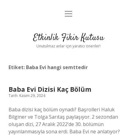
menüyü
Anasayfa
aç
Gizlilik Politikası
Etkinlik Fikir Kutusu
Yasal Uyarı
Unutulmaz anlar için yaratıcı öneriler!
Hakkımızda
Etiket:
Baba Evi hangi semttedir
Baba Evi Dizisi Kaç Bölüm
Tarih: Kasım 29, 2024
Baba dizisi kaç bölüm oynadı? Başrolleri Haluk
Bilginer ve Tolga Sarıtaş paylaşıyor. 2 sezondan
oluşan dizi, 27 Aralık 2022’de 30. bölümün
yayınlanmasıyla sona erdi. Baba Evi ne anlatıyor?