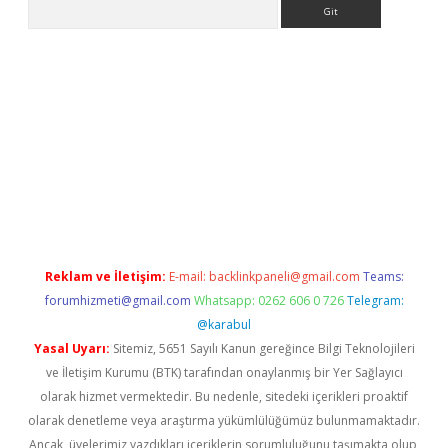
Arama
ino
Reklam ve İletişim:
E-mail:
backlinkpaneli@gmail.com
Teams:
forumhizmeti@gmail.com
Whatsapp: 0262 606 0 726
Telegram:
@karabul
Yasal Uyarı:
Sitemiz, 5651 Sayılı Kanun gereğince Bilgi Teknolojileri
ve İletişim Kurumu (BTK) tarafından onaylanmış bir Yer Sağlayıcı
olarak hizmet vermektedir. Bu nedenle, sitedeki içerikleri proaktif
olarak denetleme veya araştırma yükümlülüğümüz bulunmamaktadır.
Ancak, üyelerimiz yazdıkları içeriklerin sorumluluğunu taşımakta olup,