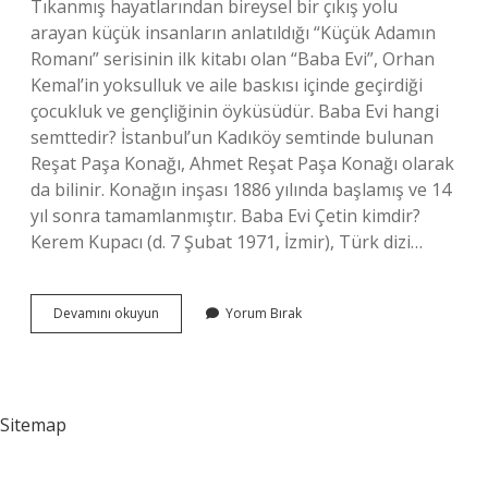
Tıkanmış hayatlarından bireysel bir çıkış yolu
arayan küçük insanların anlatıldığı “Küçük Adamın
Romanı” serisinin ilk kitabı olan “Baba Evi”, Orhan
Kemal’in yoksulluk ve aile baskısı içinde geçirdiği
çocukluk ve gençliğinin öyküsüdür. Baba Evi hangi
semttedir? İstanbul’un Kadıköy semtinde bulunan
Reşat Paşa Konağı, Ahmet Reşat Paşa Konağı olarak
da bilinir. Konağın inşası 1886 yılında başlamış ve 14
yıl sonra tamamlanmıştır. Baba Evi Çetin kimdir?
Kerem Kupacı (d. 7 Şubat 1971, İzmir), Türk dizi…
Baba
Devamını okuyun
Yorum Bırak
Evi
Dizisi
Kaç
Bölüm
Sitemap