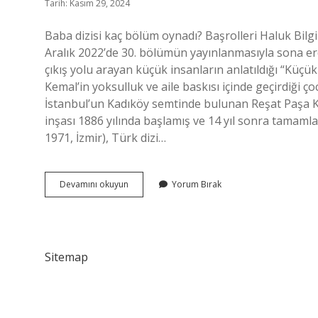
Tarih: Kasım 29, 2024
Baba dizisi kaç bölüm oynadı? Başrolleri Haluk Bilgi
Aralık 2022’de 30. bölümün yayınlanmasıyla sona erd
çıkış yolu arayan küçük insanların anlatıldığı “Küçü
Kemal’in yoksulluk ve aile baskısı içinde geçirdiği 
İstanbul’un Kadıköy semtinde bulunan Reşat Paşa K
inşası 1886 yılında başlamış ve 14 yıl sonra tamamla
1971, İzmir), Türk dizi…
Baba
Devamını okuyun
Yorum Bırak
Evi
Dizisi
Kaç
Bölüm
Sitemap