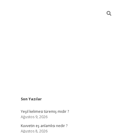
Sidebar
Son Yazılar
vdcasino
Yeşil kelimesi türemiş midir ?
Ağustos 9, 2026
Kuvvetin eş anlamlısı nedir ?
Ağustos 8, 2026