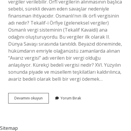
vergiler verilebilir. Örfî vergilerin alınmasının başlıca
sebebi, sürekli devam eden savaşlar nedeniyle
finansman ihtiyacıdır. Osmanlı’nın ilk örfi vergisinin
adı nedir? Tekalif-i Örfiye (geleneksel vergiler)
Osmanlı vergi sisteminin (Tekalif Kavaidi) ana
odağını oluşturuyordu. Bu vergiler ilk olarak II.
Dünya Savaşı sırasında tanıtıldı. Beyazıd döneminde,
hükümdarın emriyle olağanüstü zamanlarda alınan
“Avarız vergisi” adı verilen bir vergi olduğu
anlaşılıyor. Kürekçi bedeli vergisi nedir? XVI. Yüzyılın
sonunda piyade ve müsellem teşkilatları kaldırılınca,
avariz bedeli olarak belli bir vergi ödemek…
Tekalifi
Devamını okuyun
Yorum Bırak
Örfiye
Vergileri
Nelerdir
Sitemap