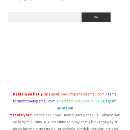
Arama
ino
Reklam ve İletişim:
E-mail:
backlinkpaneli@gmail.com
Teams:
forumhizmeti@gmail.com
Whatsapp: 0262 606 0 726
Telegram:
@karabul
Yasal Uyarı:
Sitemiz, 5651 Sayılı Kanun gereğince Bilgi Teknolojileri
ve İletişim Kurumu (BTK) tarafından onaylanmış bir Yer Sağlayıcı
olarak hizmet vermektedir. Bu nedenle, sitedeki içerikleri proaktif