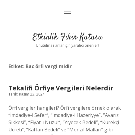
menüyü
Anasayfa
aç
Gizlilik Politikası
Etkinlik Fikir Kutusu
Yasal Uyarı
Unutulmaz anlar için yaratıcı öneriler!
Hakkımızda
Etiket:
Bac örfi vergi midir
Tekalifi Örfiye Vergileri Nelerdir
Tarih: Kasım 23, 2024
Örfi vergiler hangileri? Örfî vergilere örnek olarak
“İmdadiye-i Sefer”, “İmdadiye-i Hazeriyye”, “Avarız
Sikkesi”, “Fiyat-ı Nuzul”, “Yiyecek Bedeli”, “Kürekçi
Ücreti”, “Kaftan Bedeli” ve “Menzil Malları” gibi