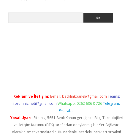
Arama
ino
Reklam ve İletişim:
E-mail:
backlinkpaneli@gmail.com
Teams:
forumhizmeti@gmail.com
Whatsapp: 0262 606 0 726
Telegram:
@karabul
Yasal Uyarı:
Sitemiz, 5651 Sayılı Kanun gereğince Bilgi Teknolojileri
ve İletişim Kurumu (BTK) tarafından onaylanmış bir Yer Sağlayıcı
olarak hizmet vermektedir. Bu nedenle, sitedeki içerikleri proaktif