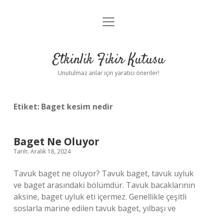
menüyü
Anasayfa
aç
Gizlilik Politikası
Etkinlik Fikir Kutusu
Yasal Uyarı
Unutulmaz anlar için yaratıcı öneriler!
Hakkımızda
Etiket:
Baget kesim nedir
Baget Ne Oluyor
Tarih: Aralık 18, 2024
Tavuk baget ne oluyor? Tavuk baget, tavuk uyluk
ve baget arasındaki bölümdür. Tavuk bacaklarının
aksine, baget uyluk eti içermez. Genellikle çeşitli
soslarla marine edilen tavuk baget, yılbaşı ve