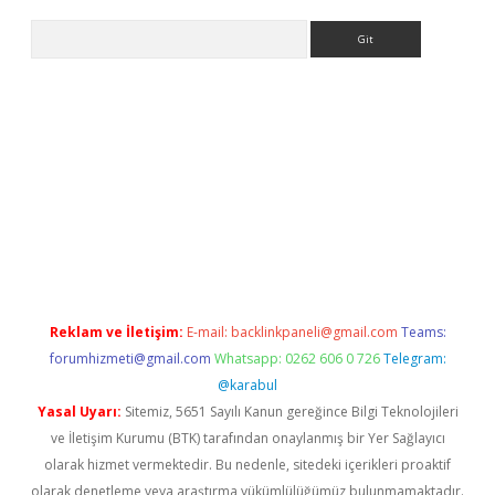
Arama
ino
Reklam ve İletişim:
E-mail:
backlinkpaneli@gmail.com
Teams:
forumhizmeti@gmail.com
Whatsapp: 0262 606 0 726
Telegram:
@karabul
Yasal Uyarı:
Sitemiz, 5651 Sayılı Kanun gereğince Bilgi Teknolojileri
ve İletişim Kurumu (BTK) tarafından onaylanmış bir Yer Sağlayıcı
olarak hizmet vermektedir. Bu nedenle, sitedeki içerikleri proaktif
olarak denetleme veya araştırma yükümlülüğümüz bulunmamaktadır.