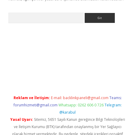
Arama
ino
Reklam ve İletişim:
E-mail:
backlinkpaneli@gmail.com
Teams:
forumhizmeti@gmail.com
Whatsapp: 0262 606 0 726
Telegram:
@karabul
Yasal Uyarı:
Sitemiz, 5651 Sayılı Kanun gereğince Bilgi Teknolojileri
ve İletişim Kurumu (BTK) tarafından onaylanmış bir Yer Sağlayıcı
olarak hizmet vermektedir. Bu nedenle, sitedeki içerikleri proaktif