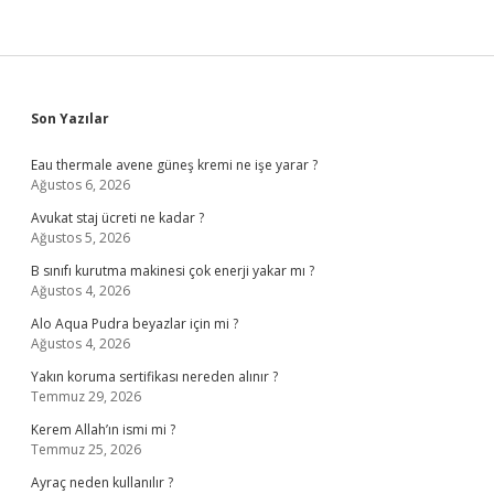
Sidebar
Son Yazılar
Eau thermale avene güneş kremi ne işe yarar ?
Ağustos 6, 2026
Avukat staj ücreti ne kadar ?
Ağustos 5, 2026
B sınıfı kurutma makinesi çok enerji yakar mı ?
Ağustos 4, 2026
Alo Aqua Pudra beyazlar için mi ?
Ağustos 4, 2026
Yakın koruma sertifikası nereden alınır ?
Temmuz 29, 2026
Kerem Allah’ın ismi mi ?
Temmuz 25, 2026
Ayraç neden kullanılır ?