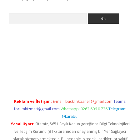
Arama
ino
Reklam ve İletişim:
E-mail:
backlinkpaneli@gmail.com
Teams:
forumhizmeti@gmail.com
Whatsapp: 0262 606 0 726
Telegram:
@karabul
Yasal Uyarı:
Sitemiz, 5651 Sayılı Kanun gereğince Bilgi Teknolojileri
ve İletişim Kurumu (BTK) tarafından onaylanmış bir Yer Sağlayıcı
olarak hizmet vermektedir. Bu nedenle, sitedeki içerikleri proaktif