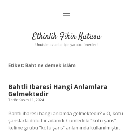
menüyü
Anasayfa
aç
Gizlilik Politikası
Etkinlik Fikir Kutusu
Yasal Uyarı
Unutulmaz anlar için yaratıcı öneriler!
Hakkımızda
Etiket:
Baht ne demek islâm
Bahtli Ibaresi Hangi Anlamlara
Gelmektedir
Tarih: Kasım 11, 2024
Bahtlı ibaresi hangi anlamda gelmektedir? » O, kötü
şanslarla dolu bir adamdı. Cümledeki “kötü şans”
kelime grubu “kötü şans” anlamında kullanılmıştır.