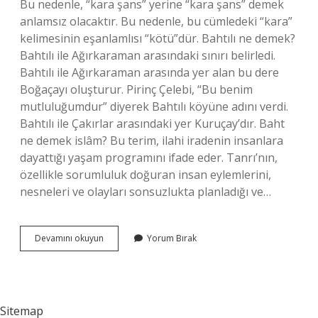
Bu nedenle, “kara şans” yerine “kara şans” demek
anlamsız olacaktır. Bu nedenle, bu cümledeki “kara”
kelimesinin eşanlamlısı “kötü”dür. Bahtılı ne demek?
Bahtılı ile Ağırkaraman arasındaki sınırı belirledi.
Bahtılı ile Ağırkaraman arasında yer alan bu dere
Boğaçayı oluşturur. Pirinç Çelebi, “Bu benim
mutluluğumdur” diyerek Bahtılı köyüne adını verdi.
Bahtılı ile Çakırlar arasındaki yer Kuruçay’dır. Baht
ne demek islâm? Bu terim, ilahi iradenin insanlara
dayattığı yaşam programını ifade eder. Tanrı’nın,
özellikle sorumluluk doğuran insan eylemlerini,
nesneleri ve olayları sonsuzlukta planladığı ve…
Bahtli
Devamını okuyun
Yorum Bırak
Ibaresi
Hangi
Anlamlara
Gelmektedir
Sitemap