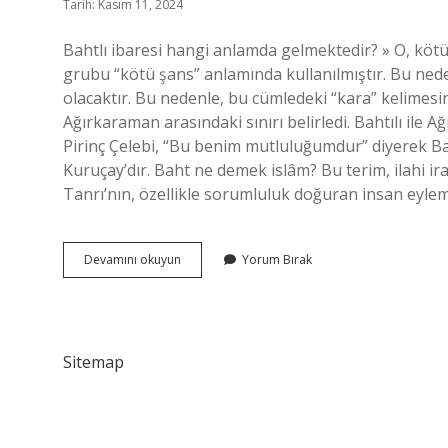
Tarih: Kasım 11, 2024
Bahtlı ibaresi hangi anlamda gelmektedir? » O, kötü
grubu “kötü şans” anlamında kullanılmıştır. Bu ned
olacaktır. Bu nedenle, bu cümledeki “kara” kelimesin
Ağırkaraman arasındaki sınırı belirledi. Bahtılı ile
Pirinç Çelebi, “Bu benim mutluluğumdur” diyerek Bahtı
Kuruçay’dır. Baht ne demek islâm? Bu terim, ilahi i
Tanrı’nın, özellikle sorumluluk doğuran insan eyleml
Bahtli
Devamını okuyun
Yorum Bırak
Ibaresi
Hangi
Anlamlara
Gelmektedir
Sitemap