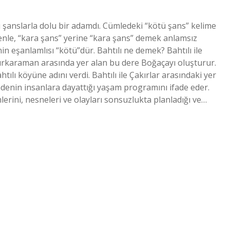
 şanslarla dolu bir adamdı. Cümledeki “kötü şans” kelime
enle, “kara şans” yerine “kara şans” demek anlamsız
in eşanlamlısı “kötü”dür. Bahtılı ne demek? Bahtılı ile
 Ağırkaraman arasında yer alan bu dere Boğaçayı oluşturur.
lı köyüne adını verdi. Bahtılı ile Çakırlar arasındaki yer
radenin insanlara dayattığı yaşam programını ifade eder.
erini, nesneleri ve olayları sonsuzlukta planladığı ve…