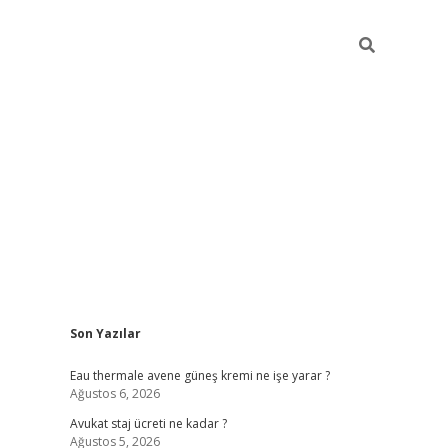
Sidebar
Son Yazılar
vdcasino
Eau thermale avene güneş kremi ne işe yarar ?
Ağustos 6, 2026
Avukat staj ücreti ne kadar ?
Ağustos 5, 2026