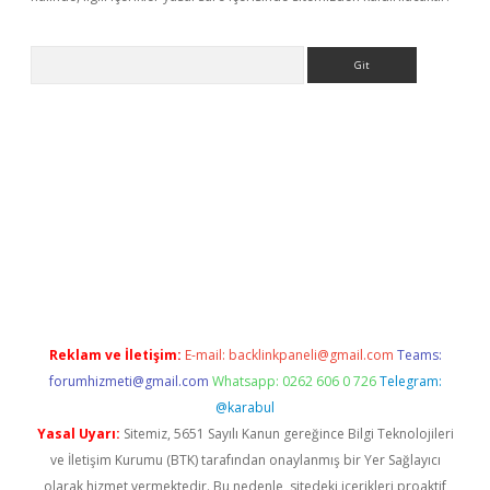
Arama
no
Reklam ve İletişim:
E-mail:
backlinkpaneli@gmail.com
Teams:
forumhizmeti@gmail.com
Whatsapp: 0262 606 0 726
Telegram:
@karabul
Yasal Uyarı:
Sitemiz, 5651 Sayılı Kanun gereğince Bilgi Teknolojileri
ve İletişim Kurumu (BTK) tarafından onaylanmış bir Yer Sağlayıcı
olarak hizmet vermektedir. Bu nedenle, sitedeki içerikleri proaktif