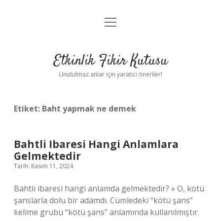
menüyü
Anasayfa
aç
Gizlilik Politikası
Etkinlik Fikir Kutusu
Yasal Uyarı
Unutulmaz anlar için yaratıcı öneriler!
Hakkımızda
Etiket:
Baht yapmak ne demek
Bahtli Ibaresi Hangi Anlamlara
Gelmektedir
Tarih: Kasım 11, 2024
Bahtlı ibaresi hangi anlamda gelmektedir? » O, kötü
şanslarla dolu bir adamdı. Cümledeki “kötü şans”
kelime grubu “kötü şans” anlamında kullanılmıştır.