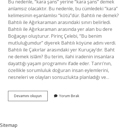
Bu nedenle, “kara şans” yerine “kara şans” demek
anlamsız olacaktır. Bu nedenle, bu cümledeki “kara”
kelimesinin eşanlamlısı “kötü”dür. Bahtılı ne demek?
Bahtılı ile Ağırkaraman arasındaki sınırı belirledi.
Bahtılı ile Ağırkaraman arasında yer alan bu dere
Boğaçayı oluşturur. Pirinç Çelebi, “Bu benim
mutluluğumdur” diyerek Bahtılı köyüne adını verdi.
Bahtılı ile Çakırlar arasındaki yer Kuruçay’dır. Baht
ne demek islâm? Bu terim, ilahi iradenin insanlara
dayattığı yaşam programını ifade eder. Tanrı’nın,
özellikle sorumluluk doğuran insan eylemlerini,
nesneleri ve olayları sonsuzlukta planladığı ve…
Bahtli
Devamını okuyun
Yorum Bırak
Ibaresi
Hangi
Anlamlara
Gelmektedir
Sitemap