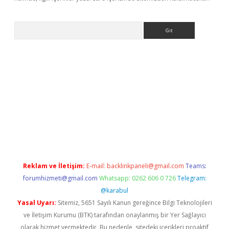
Arama
ino
Reklam ve İletişim:
E-mail:
backlinkpaneli@gmail.com
Teams:
forumhizmeti@gmail.com
Whatsapp: 0262 606 0 726
Telegram:
@karabul
Yasal Uyarı:
Sitemiz, 5651 Sayılı Kanun gereğince Bilgi Teknolojileri
ve İletişim Kurumu (BTK) tarafından onaylanmış bir Yer Sağlayıcı
olarak hizmet vermektedir. Bu nedenle, sitedeki içerikleri proaktif