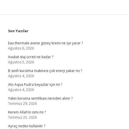
Sidebar
Son Yazılar
Eau thermale avene güneş kremi ne işe yarar ?
Ağustos 6, 2026
Avukat staj ücreti ne kadar ?
Ağustos 5, 2026
B sınıfı kurutma makinesi çok enerji yakar mı ?
Ağustos 4, 2026
Alo Aqua Pudra beyazlar için mi ?
Ağustos 4, 2026
Yakın koruma sertifikası nereden alınır ?
Temmuz 29, 2026
Kerem Allah’ın ismi mi ?
Temmuz 25, 2026
Ayraç neden kullanılır ?