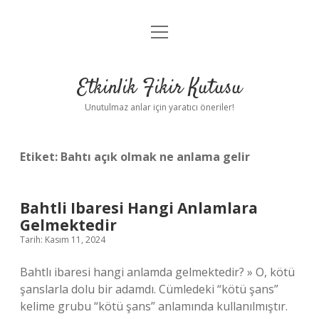
menüyü
Anasayfa
aç
Gizlilik Politikası
Etkinlik Fikir Kutusu
Yasal Uyarı
Unutulmaz anlar için yaratıcı öneriler!
Hakkımızda
Etiket:
Bahtı açık olmak ne anlama gelir
Bahtli Ibaresi Hangi Anlamlara
Gelmektedir
Tarih: Kasım 11, 2024
Bahtlı ibaresi hangi anlamda gelmektedir? » O, kötü
şanslarla dolu bir adamdı. Cümledeki “kötü şans”
kelime grubu “kötü şans” anlamında kullanılmıştır.