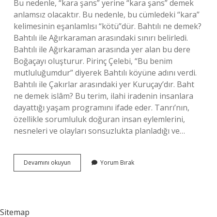
Bu nedenle, “kara şans” yerine “kara şans” demek
anlamsız olacaktır. Bu nedenle, bu cümledeki “kara”
kelimesinin eşanlamlısı “kötü”dür. Bahtılı ne demek?
Bahtılı ile Ağırkaraman arasındaki sınırı belirledi.
Bahtılı ile Ağırkaraman arasında yer alan bu dere
Boğaçayı oluşturur. Pirinç Çelebi, “Bu benim
mutluluğumdur” diyerek Bahtılı köyüne adını verdi.
Bahtılı ile Çakırlar arasındaki yer Kuruçay’dır. Baht
ne demek islâm? Bu terim, ilahi iradenin insanlara
dayattığı yaşam programını ifade eder. Tanrı’nın,
özellikle sorumluluk doğuran insan eylemlerini,
nesneleri ve olayları sonsuzlukta planladığı ve…
Bahtli
Devamını okuyun
Yorum Bırak
Ibaresi
Hangi
Anlamlara
Gelmektedir
Sitemap