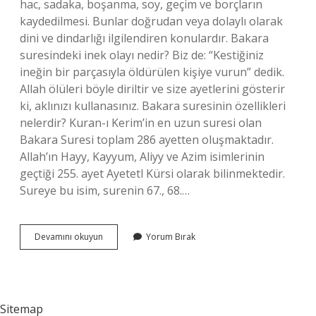
hac, sadaka, boşanma, soy, geçim ve borçların
kaydedilmesi. Bunlar doğrudan veya dolaylı olarak
dini ve dindarlığı ilgilendiren konulardır. Bakara
suresindeki inek olayı nedir? Biz de: “Kestiğiniz
ineğin bir parçasıyla öldürülen kişiye vurun” dedik.
Allah ölüleri böyle diriltir ve size ayetlerini gösterir
ki, aklınızı kullanasınız. Bakara suresinin özellikleri
nelerdir? Kuran-ı Kerim’in en uzun suresi olan
Bakara Suresi toplam 286 ayetten oluşmaktadır.
Allah’ın Hayy, Kayyum, Aliyy ve Azim isimlerinin
geçtiği 255. ayet Ayetetl Kürsi olarak bilinmektedir.
Sureye bu isim, surenin 67., 68.…
Bakara
Devamını okuyun
Yorum Bırak
Suresine
Neden
Bu
Isim
Verildi
Sitemap