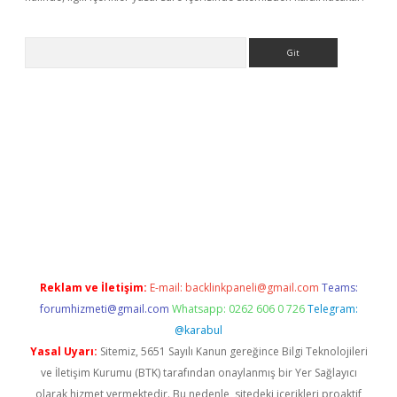
Arama
ino
Reklam ve İletişim:
E-mail:
backlinkpaneli@gmail.com
Teams:
forumhizmeti@gmail.com
Whatsapp: 0262 606 0 726
Telegram:
@karabul
Yasal Uyarı:
Sitemiz, 5651 Sayılı Kanun gereğince Bilgi Teknolojileri
ve İletişim Kurumu (BTK) tarafından onaylanmış bir Yer Sağlayıcı
olarak hizmet vermektedir. Bu nedenle, sitedeki içerikleri proaktif