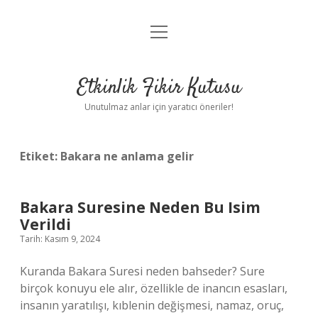
menüyü
Anasayfa
aç
Gizlilik Politikası
Etkinlik Fikir Kutusu
Yasal Uyarı
Unutulmaz anlar için yaratıcı öneriler!
Hakkımızda
Etiket:
Bakara ne anlama gelir
Bakara Suresine Neden Bu Isim
Verildi
Tarih: Kasım 9, 2024
Kuranda Bakara Suresi neden bahseder? Sure
birçok konuyu ele alır, özellikle de inancın esasları,
insanın yaratılışı, kıblenin değişmesi, namaz, oruç,