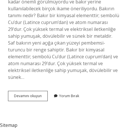
kadar önemli görülmüyordu ve bakır yerine
kullanılabilecek birçok ikame öneriliyordu. Bakırın
tanımı nedir? Bakır bir kimyasal elementtir; sembolü
Cu’dur (Latince cuprum’dan) ve atom numarası
29’dur. Çok yüksek termal ve elektriksel iletkenliğe
sahip yumuşak, dövülebilir ve sünek bir metaldir.
Saf bakırın yeni açığa çıkan yüzeyi pembemsi-
turuncu bir renge sahiptir. Bakır bir kimyasal
elementtir; sembolü Cu’dur (Latince cuprum’dan) ve
atom numarası 29’dur. Çok yüksek termal ve
elektriksel iletkenliğe sahip yumuşak, dövülebilir ve
sünek…
Bakır
Devamını okuyun
Yorum Bırak
Nedir
Nerelerde
Kullanılır
Sitemap