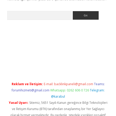
Arama
ino
Reklam ve İletişim:
E-mail:
backlinkpaneli@gmail.com
Teams:
forumhizmeti@gmail.com
Whatsapp: 0262 606 0 726
Telegram:
@karabul
Yasal Uyarı:
Sitemiz, 5651 Sayılı Kanun gereğince Bilgi Teknolojileri
ve İletişim Kurumu (BTK) tarafından onaylanmış bir Yer Sağlayıcı
olarak hizmet vermektedir. Bu nedenle, sitedeki içerikleri proaktif