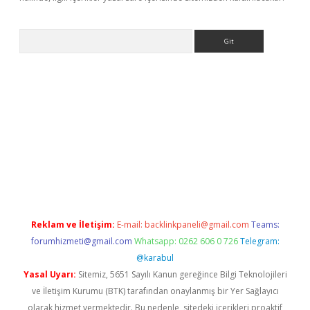
Arama
ino
Reklam ve İletişim:
E-mail:
backlinkpaneli@gmail.com
Teams:
forumhizmeti@gmail.com
Whatsapp: 0262 606 0 726
Telegram:
@karabul
Yasal Uyarı:
Sitemiz, 5651 Sayılı Kanun gereğince Bilgi Teknolojileri
ve İletişim Kurumu (BTK) tarafından onaylanmış bir Yer Sağlayıcı
olarak hizmet vermektedir. Bu nedenle, sitedeki içerikleri proaktif