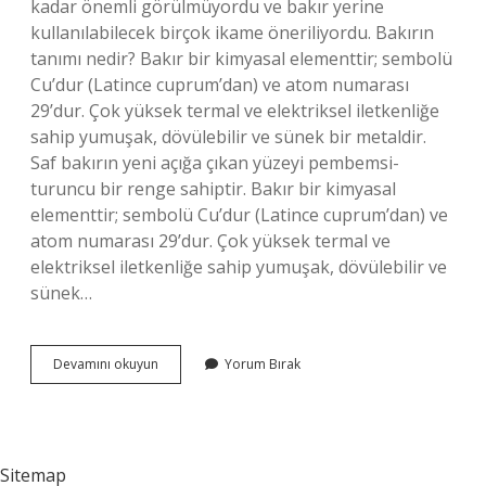
kadar önemli görülmüyordu ve bakır yerine
kullanılabilecek birçok ikame öneriliyordu. Bakırın
tanımı nedir? Bakır bir kimyasal elementtir; sembolü
Cu’dur (Latince cuprum’dan) ve atom numarası
29’dur. Çok yüksek termal ve elektriksel iletkenliğe
sahip yumuşak, dövülebilir ve sünek bir metaldir.
Saf bakırın yeni açığa çıkan yüzeyi pembemsi-
turuncu bir renge sahiptir. Bakır bir kimyasal
elementtir; sembolü Cu’dur (Latince cuprum’dan) ve
atom numarası 29’dur. Çok yüksek termal ve
elektriksel iletkenliğe sahip yumuşak, dövülebilir ve
sünek…
Bakır
Devamını okuyun
Yorum Bırak
Nedir
Nerelerde
Kullanılır
Sitemap