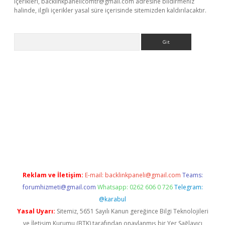
içerikleri,
backlinkpanelicomtr@gmail.com
adresine bildirmeniz
halinde, ilgili içerikler yasal süre içerisinde sitemizden kaldırılacaktır.
Arama
sino
Reklam ve İletişim:
E-mail:
backlinkpaneli@gmail.com
Teams:
forumhizmeti@gmail.com
Whatsapp: 0262 606 0 726
Telegram:
@karabul
Yasal Uyarı:
Sitemiz, 5651 Sayılı Kanun gereğince Bilgi Teknolojileri
ve İletişim Kurumu (BTK) tarafından onaylanmış bir Yer Sağlayıcı