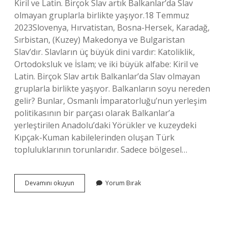
Kiril ve Latin. Birçok Slav artık Balkanlar’da Slav
olmayan gruplarla birlikte yaşıyor.18 Temmuz
2023Slovenya, Hırvatistan, Bosna-Hersek, Karadağ,
Sırbistan, (Kuzey) Makedonya ve Bulgaristan
Slav’dır. Slavların üç büyük dini vardır: Katoliklik,
Ortodoksluk ve İslam; ve iki büyük alfabe: Kiril ve
Latin. Birçok Slav artık Balkanlar’da Slav olmayan
gruplarla birlikte yaşıyor. Balkanların soyu nereden
gelir? Bunlar, Osmanlı İmparatorluğu’nun yerleşim
politikasının bir parçası olarak Balkanlar’a
yerleştirilen Anadolu’daki Yörükler ve kuzeydeki
Kıpçak-Kuman kabilelerinden oluşan Türk
topluluklarının torunlarıdır. Sadece bölgesel…
Balkan
Devamını okuyun
Yorum Bırak
Göçmenleri
Slav
Mı