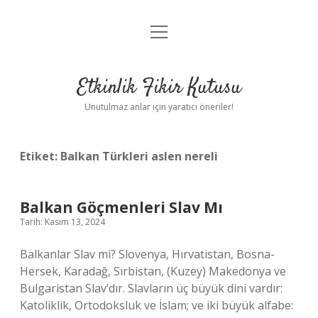
menüyü
Anasayfa
aç
Gizlilik Politikası
Etkinlik Fikir Kutusu
Yasal Uyarı
Unutulmaz anlar için yaratıcı öneriler!
Hakkımızda
Etiket:
Balkan Türkleri aslen nereli
Balkan Göçmenleri Slav Mı
Tarih: Kasım 13, 2024
Balkanlar Slav mi? Slovenya, Hırvatistan, Bosna-
Hersek, Karadağ, Sırbistan, (Kuzey) Makedonya ve
Bulgaristan Slav’dır. Slavların üç büyük dini vardır:
Katoliklik, Ortodoksluk ve İslam; ve iki büyük alfabe: