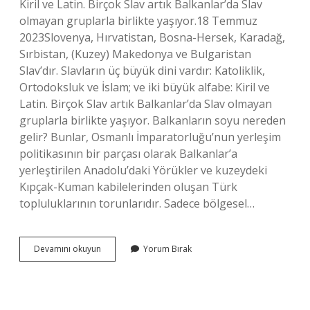
Kiril ve Latin. Birçok Slav artık Balkanlar’da Slav
olmayan gruplarla birlikte yaşıyor.18 Temmuz
2023Slovenya, Hırvatistan, Bosna-Hersek, Karadağ,
Sırbistan, (Kuzey) Makedonya ve Bulgaristan
Slav’dır. Slavların üç büyük dini vardır: Katoliklik,
Ortodoksluk ve İslam; ve iki büyük alfabe: Kiril ve
Latin. Birçok Slav artık Balkanlar’da Slav olmayan
gruplarla birlikte yaşıyor. Balkanların soyu nereden
gelir? Bunlar, Osmanlı İmparatorluğu’nun yerleşim
politikasının bir parçası olarak Balkanlar’a
yerleştirilen Anadolu’daki Yörükler ve kuzeydeki
Kıpçak-Kuman kabilelerinden oluşan Türk
topluluklarının torunlarıdır. Sadece bölgesel…
Balkan
Devamını okuyun
Yorum Bırak
Göçmenleri
Slav
Mı