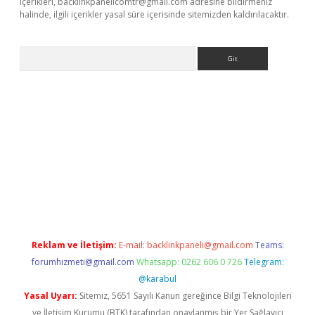
içerikleri,
backlinkpanelicomtr@gmail.com
adresine bildirmeniz
halinde, ilgili içerikler yasal süre içerisinde sitemizden kaldırılacaktır.
Arama
ino
Reklam ve İletişim:
E-mail:
backlinkpaneli@gmail.com
Teams:
forumhizmeti@gmail.com
Whatsapp: 0262 606 0 726
Telegram:
@karabul
Yasal Uyarı:
Sitemiz, 5651 Sayılı Kanun gereğince Bilgi Teknolojileri
ve İletişim Kurumu (BTK) tarafından onaylanmış bir Yer Sağlayıcı