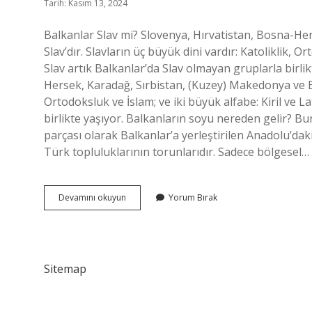
Tarih: Kasım 13, 2024
Balkanlar Slav mi? Slovenya, Hırvatistan, Bosna-He
Slav’dır. Slavların üç büyük dini vardır: Katoliklik, Or
Slav artık Balkanlar’da Slav olmayan gruplarla bir
Hersek, Karadağ, Sırbistan, (Kuzey) Makedonya ve Bulg
Ortodoksluk ve İslam; ve iki büyük alfabe: Kiril ve L
birlikte yaşıyor. Balkanların soyu nereden gelir? Bu
parçası olarak Balkanlar’a yerleştirilen Anadolu’d
Türk topluluklarının torunlarıdır. Sadece bölgesel…
Balkan
Devamını okuyun
Yorum Bırak
Göçmenleri
Slav
Mı
Sitemap