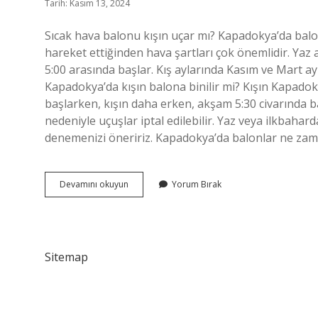
Tarih: Kasım 13, 2024
Sıcak hava balonu kışın uçar mı? Kapadokya’da balo
hareket ettiğinden hava şartları çok önemlidir. Yaz 
5:00 arasında başlar. Kış aylarında Kasım ve Mart ayl
Kapadokya’da kışın balona binilir mi? Kışın Kapado
başlarken, kışın daha erken, akşam 5:30 civarında b
nedeniyle uçuşlar iptal edilebilir. Yaz veya ilkbaha
denemenizi öneririz. Kapadokya’da balonlar ne z
Sıcak
Devamını okuyun
Yorum Bırak
Hava
Balonu
Kışın
Açık
Mı
Sitemap