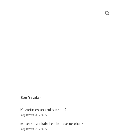
Sidebar
Son Yazılar
vdcasino
Kuvvetin eş anlamlısı nedir ?
Ağustos 8, 2026
Mazeret izni kabul edilmezse ne olur ?
Ağustos 7, 2026