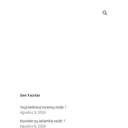
Sidebar
Son Yazılar
vdcasino
Yeşil kelimesi türemiş midir ?
Ağustos 9, 2026
Kuvvetin eş anlamlısı nedir ?
Ağustos 8, 2026