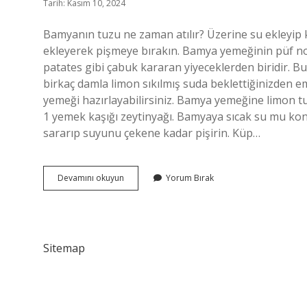
Tarih: Kasım 10, 2024
Bamyanın tuzu ne zaman atılır? Üzerine su ekleyip k
ekleyerek pişmeye bırakın. Bamya yemeğinin püf nok
patates gibi çabuk kararan yiyeceklerden biridir. 
birkaç damla limon sıkılmış suda beklettiğinizden e
yemeği hazırlayabilirsiniz. Bamya yemeğine limon t
1 yemek kaşığı zeytinyağı. Bamyaya sıcak su mu k
sararıp suyunu çekene kadar pişirin. Küp…
Bamya
Devamını okuyun
Yorum Bırak
Yemeğine
Tuz
Ne
Zaman
Atılır
Sitemap