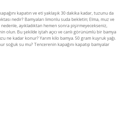
apağını kapatın ve eti yaklaşık 30 dakika kadar, tuzunu da
tası nedir? Bamyaları limonlu suda bekletin; Elma, muz ve
Bu nedenle, ayıkladıktan hemen sonra pişirmeyecekseniz,
min olun. Bu şekilde iştah açıcı ve canlı görünümlü bir bamya
uzu ne kadar konur? Yarım kilo bamya. 50 gram kuyruk yağı.
onur soğuk su mu? Tencerenin kapağını kapatıp bamyalar