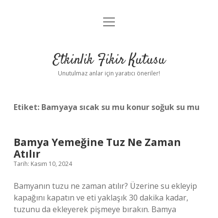
menüyü
Anasayfa
aç
Gizlilik Politikası
Etkinlik Fikir Kutusu
Yasal Uyarı
Unutulmaz anlar için yaratıcı öneriler!
Hakkımızda
Etiket:
Bamyaya sıcak su mu konur soğuk su mu
Bamya Yemeğine Tuz Ne Zaman
Atılır
Tarih: Kasım 10, 2024
Bamyanın tuzu ne zaman atılır? Üzerine su ekleyip
kapağını kapatın ve eti yaklaşık 30 dakika kadar,
tuzunu da ekleyerek pişmeye bırakın. Bamya