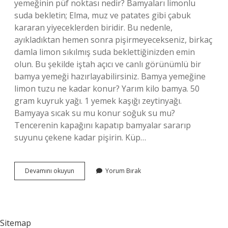
yemeğinin püf noktası nedir? Bamyaları limonlu
suda bekletin; Elma, muz ve patates gibi çabuk
kararan yiyeceklerden biridir. Bu nedenle,
ayıkladıktan hemen sonra pişirmeyecekseniz, birkaç
damla limon sıkılmış suda beklettiğinizden emin
olun. Bu şekilde iştah açıcı ve canlı görünümlü bir
bamya yemeği hazırlayabilirsiniz. Bamya yemeğine
limon tuzu ne kadar konur? Yarım kilo bamya. 50
gram kuyruk yağı. 1 yemek kaşığı zeytinyağı.
Bamyaya sıcak su mu konur soğuk su mu?
Tencerenin kapağını kapatıp bamyalar sararıp
suyunu çekene kadar pişirin. Küp…
Bamya
Devamını okuyun
Yorum Bırak
Yemeğine
Tuz
Ne
Zaman
Atılır
Sitemap