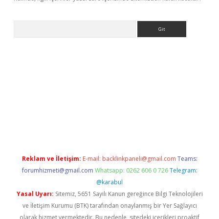
Arama
ino
Reklam ve İletişim:
E-mail:
backlinkpaneli@gmail.com
Teams:
forumhizmeti@gmail.com
Whatsapp: 0262 606 0 726
Telegram:
@karabul
Yasal Uyarı:
Sitemiz, 5651 Sayılı Kanun gereğince Bilgi Teknolojileri
ve İletişim Kurumu (BTK) tarafından onaylanmış bir Yer Sağlayıcı
olarak hizmet vermektedir. Bu nedenle, sitedeki içerikleri proaktif