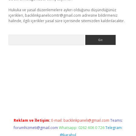
Hukuka ve yasal düzenlemelere aykırı olduğunu düşündüğünüz
içerikleri,
backlinkpanelicomtr@gmail.com
adresine bildirmeniz
halinde, ilgili içerikler yasal süre içerisinde sitemizden kaldırılacaktır.
Arama
ino
Reklam ve İletişim:
E-mail:
backlinkpaneli@gmail.com
Teams:
forumhizmeti@gmail.com
Whatsapp: 0262 606 0 726
Telegram:
@karabul