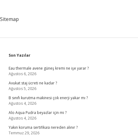
Sitemap
Sidebar
Son Yazılar
Eau thermale avene güneş kremi ne işe yarar ?
Ağustos 6, 2026
Avukat staj ücreti ne kadar ?
Ağustos 5, 2026
B sınıfı kurutma makinesi çok enerji yakar mı ?
Ağustos 4, 2026
Alo Aqua Pudra beyazlar için mi ?
Ağustos 4, 2026
Yakın koruma sertifikası nereden alınır ?
Temmuz 29, 2026