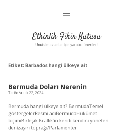
menüyü
Anasayfa
aç
Gizlilik Politikası
Etkinlik Fikir Kutusu
Yasal Uyarı
Unutulmaz anlar için yaratıcı öneriler!
Hakkımızda
Etiket:
Barbados hangi ülkeye ait
Bermuda Doları Nerenin
Tarih: Aralık 22, 2024
Bermuda hangi ülkeye ait? BermudaTemel
göstergelerResmi adıBermudaHükümet
biçimiBirleşik Krallık’ın kendi kendini yöneten
denizaşırı toprağı/Parlamenter