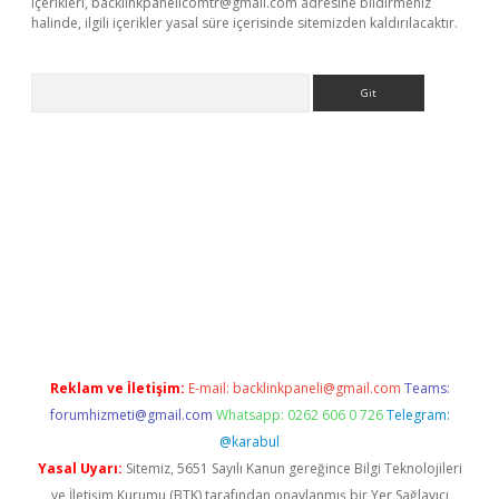
içerikleri,
backlinkpanelicomtr@gmail.com
adresine bildirmeniz
halinde, ilgili içerikler yasal süre içerisinde sitemizden kaldırılacaktır.
Arama
ino
Reklam ve İletişim:
E-mail:
backlinkpaneli@gmail.com
Teams:
forumhizmeti@gmail.com
Whatsapp: 0262 606 0 726
Telegram:
@karabul
Yasal Uyarı:
Sitemiz, 5651 Sayılı Kanun gereğince Bilgi Teknolojileri
ve İletişim Kurumu (BTK) tarafından onaylanmış bir Yer Sağlayıcı