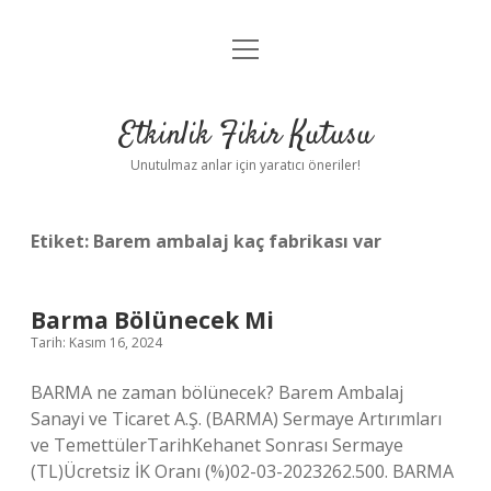
menüyü
Anasayfa
aç
Gizlilik Politikası
Etkinlik Fikir Kutusu
Yasal Uyarı
Unutulmaz anlar için yaratıcı öneriler!
Hakkımızda
Etiket:
Barem ambalaj kaç fabrikası var
Barma Bölünecek Mi
Tarih: Kasım 16, 2024
BARMA ne zaman bölünecek? Barem Ambalaj
Sanayi ve Ticaret A.Ş. (BARMA) Sermaye Artırımları
ve TemettülerTarihKehanet Sonrası Sermaye
(TL)Ücretsiz İK Oranı (%)02-03-2023262.500. BARMA