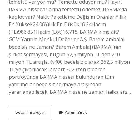
temettü veriyor mu? Temettü ödüyor mu? Hayır,
BARMA hissedarlarına temettü ödemez. BARMA’da
kaç lot var? Nakit Paketleme Değişim OranlarıYıllık
En Yüksek24.06Yıllık En Düşük16.24Hacim
(TL)986.851Hacim (Lot)16.718. BARMA kime ait?
GCM Yatırım Menkul Değerler A.Ş. Barem ambalaj
bedelsiz ne zaman? Barem Ambalaj (BARMA)’nın
şirket sermayesi, bugün 52,5 milyon TL’den 210
milyon TL artışla, %400 bedelsiz olarak 262,5 milyon
TL’ye çıkarılacak. 2 Mart 2023’ten itibaren
portföyünde BARMA hissesi bulunduran tüm
yatırımcılar bedelsiz sermaye artışından
yararlanabilecek. BARMA hisse ne zaman halka arz…
Barma
Devamını okuyun
Yorum Bırak
Bölünecek
Mi