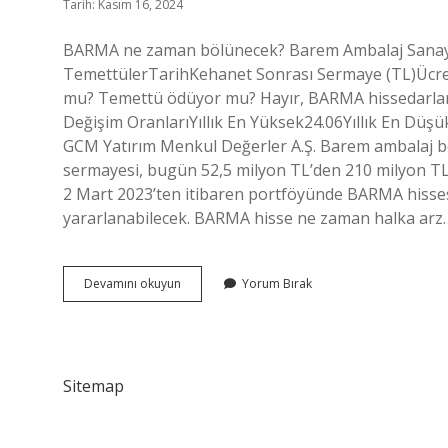
Tarih: Kasım 16, 2024
BARMA ne zaman bölünecek? Barem Ambalaj Sanayi v
TemettülerTarihKehanet Sonrası Sermaye (TL)Ücret
mu? Temettü ödüyor mu? Hayır, BARMA hissedarlar
Değişim OranlarıYıllık En Yüksek24.06Yıllık En Dü
GCM Yatırım Menkul Değerler A.Ş. Barem ambalaj b
sermayesi, bugün 52,5 milyon TL’den 210 milyon TL a
2 Mart 2023’ten itibaren portföyünde BARMA hisses
yararlanabilecek. BARMA hisse ne zaman halka arz
Barma
Devamını okuyun
Yorum Bırak
Bölünecek
Mi
Sitemap