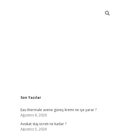
Sidebar
Son Yazılar
vdcasino
Eau thermale avene güneş kremi ne işe yarar ?
Ağustos 6, 2026
Avukat staj ücreti ne kadar ?
Ağustos 5, 2026