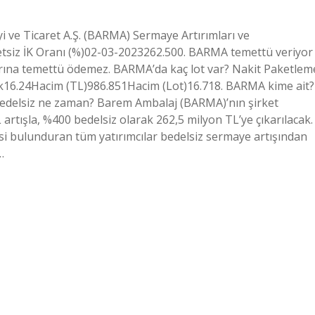
e Ticaret A.Ş. (BARMA) Sermaye Artırımları ve
siz İK Oranı (%)02-03-2023262.500. BARMA temettü veriyor
ına temettü ödemez. BARMA’da kaç lot var? Nakit Paketlem
şük16.24Hacim (TL)986.851Hacim (Lot)16.718. BARMA kime ait?
edelsiz ne zaman? Barem Ambalaj (BARMA)’nın şirket
rtışla, %400 bedelsiz olarak 262,5 milyon TL’ye çıkarılacak.
i bulunduran tüm yatırımcılar bedelsiz sermaye artışından
…