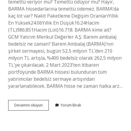
temettü veriyor mu? Temettü ödüyor mu? Hayır,
BARMA hissedarlarına temettü ödemez. BARMA’da
kaç lot var? Nakit Paketleme Değişim OranlarıYıllık
En Yüksek24.06Yıllık En Düşük16.24Hacim
(TL)986.851Hacim (Lot)16.718. BARMA kime ait?
GCM Yatırım Menkul Değerler A.Ş. Barem ambalaj
bedelsiz ne zaman? Barem Ambalaj (BARMA)’nın
şirket sermayesi, bugün 52,5 milyon TL’den 210
milyon TL artışla, %400 bedelsiz olarak 262,5 milyon
TL’ye çıkarılacak. 2 Mart 2023’ten itibaren
portföyünde BARMA hissesi bulunduran tüm
yatırımcılar bedelsiz sermaye artışından
yararlanabilecek. BARMA hisse ne zaman halka arz…
Barma
Devamını okuyun
Yorum Bırak
Bölünecek
Mi