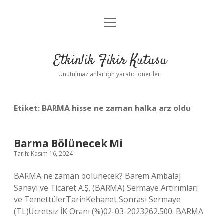
menüyü
Anasayfa
aç
Gizlilik Politikası
Etkinlik Fikir Kutusu
Yasal Uyarı
Unutulmaz anlar için yaratıcı öneriler!
Hakkımızda
Etiket:
BARMA hisse ne zaman halka arz oldu
Barma Bölünecek Mi
Tarih: Kasım 16, 2024
BARMA ne zaman bölünecek? Barem Ambalaj
Sanayi ve Ticaret A.Ş. (BARMA) Sermaye Artırımları
ve TemettülerTarihKehanet Sonrası Sermaye
(TL)Ücretsiz İK Oranı (%)02-03-2023262.500. BARMA