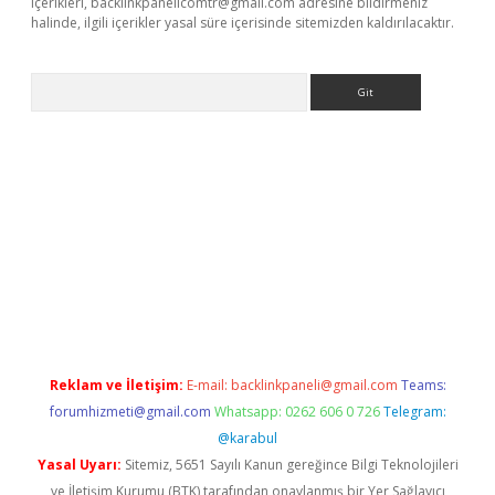
içerikleri,
backlinkpanelicomtr@gmail.com
adresine bildirmeniz
halinde, ilgili içerikler yasal süre içerisinde sitemizden kaldırılacaktır.
Arama
ino
Reklam ve İletişim:
E-mail:
backlinkpaneli@gmail.com
Teams:
forumhizmeti@gmail.com
Whatsapp: 0262 606 0 726
Telegram:
@karabul
Yasal Uyarı:
Sitemiz, 5651 Sayılı Kanun gereğince Bilgi Teknolojileri
ve İletişim Kurumu (BTK) tarafından onaylanmış bir Yer Sağlayıcı