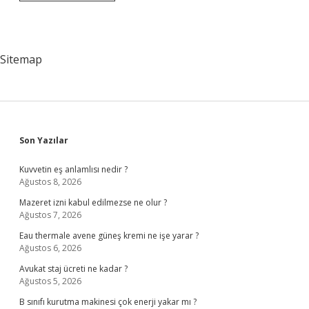
Hangi
Ilçeye
Bağlı
Sitemap
Sidebar
Son Yazılar
Kuvvetin eş anlamlısı nedir ?
Ağustos 8, 2026
Mazeret izni kabul edilmezse ne olur ?
Ağustos 7, 2026
Eau thermale avene güneş kremi ne işe yarar ?
Ağustos 6, 2026
Avukat staj ücreti ne kadar ?
Ağustos 5, 2026
B sınıfı kurutma makinesi çok enerji yakar mı ?