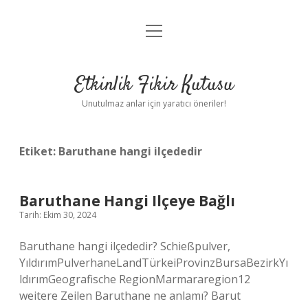
menüyü
Anasayfa
aç
Gizlilik Politikası
Etkinlik Fikir Kutusu
Yasal Uyarı
Unutulmaz anlar için yaratıcı öneriler!
Hakkımızda
Etiket:
Baruthane hangi ilçededir
Baruthane Hangi Ilçeye Bağlı
Tarih: Ekim 30, 2024
Baruthane hangi ilçededir? Schießpulver,
YıldırımPulverhaneLandTürkeiProvinzBursaBezirkYı
ldırımGeografische RegionMarmararegion12
weitere Zeilen Baruthane ne anlamı? Barut