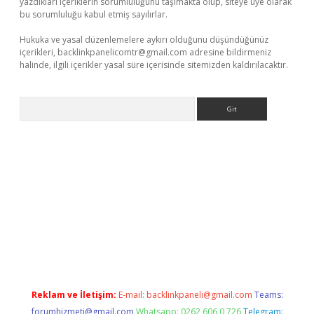
yazdıkları içeriklerin sorumluluğunu taşımakta olup, siteye üye olarak
bu sorumluluğu kabul etmiş sayılırlar.
Hukuka ve yasal düzenlemelere aykırı olduğunu düşündüğünüz
içerikleri,
backlinkpanelicomtr@gmail.com
adresine bildirmeniz
halinde, ilgili içerikler yasal süre içerisinde sitemizden kaldırılacaktır.
Arama
casino
Reklam ve İletişim:
E-mail:
backlinkpaneli@gmail.com
Teams:
forumhizmeti@gmail.com
Whatsapp: 0262 606 0 726
Telegram: